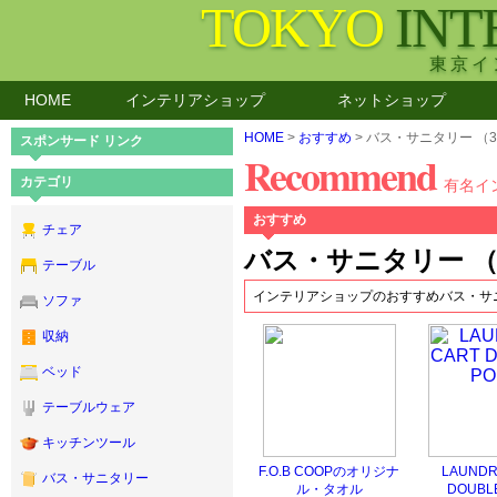
TOKYO
INT
東京イ
HOME
インテリアショップ
ネットショップ
HOME
>
おすすめ
> バス・サニタリー （
スポンサード リンク
Recommend
カテゴリ
有名イ
おすすめ
チェア
バス・サニタリー （
テーブル
インテリアショップのおすすめバス・サ
ソファ
収納
ベッド
テーブルウェア
キッチンツール
F.O.B COOPのオリジナ
LAUNDR
バス・サニタリー
ル・タオル
DOUBL