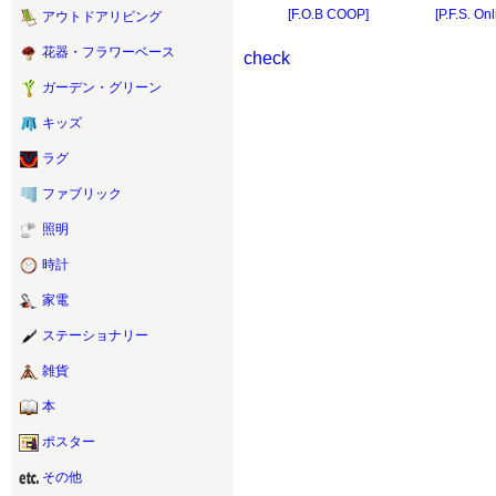
[F.O.B COOP]
[P.F.S. On
アウトドアリビング
花器・フラワーベース
check
ガーデン・グリーン
キッズ
ラグ
ファブリック
照明
時計
家電
ステーショナリー
雑貨
本
ポスター
その他