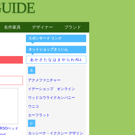
GUIDE
名作家具
デザイナー
ブランド
スポンサード リンク
ネットショップさくいん
あ
か
さ
た
な
は
ま
や
ら
わ
ALL
あ
アクメファニチャー
イデーショップ オンライン
ウッドユウライクカンパニー
ウニコ
エーフラット
か
ORSOベッド
カッシーナ・イクスシー デザイン
ico]