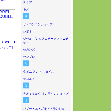
ストア
キノ
さ
ザ・コンランショップ
シボネ
ジゼル プレミアムチークファニチ
ED DOUBLE
ャー
ショップ]
セカンズ
センプレ
た
タイム アンド スタイル
デコルト
な
ナオミキヨタ オンラインショップ
は
バザー・エ・ガルド・モンジェ