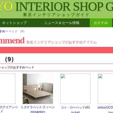
YO
INTERIOR SHOP 
東京インテリアショップガイド
ネットショップ
ニュース＆セール情報
おすすめ
すめ
> ベッド （9）
ommend
有名インテリアショップのおすすめアイテム
 （9）
ショップのおすすめベッド
OOPのアイアンベ
ミズナラベッド クィーン
コト・ローベッドv01
unicoのC
ッド
[SEMPRE]
[a.flat]
[un