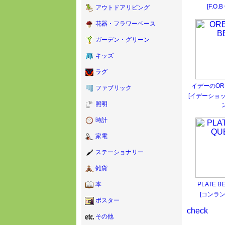
[F.O.
アウトドアリビング
花器・フラワーベース
ガーデン・グリーン
キッズ
ラグ
イデーのORE
ファブリック
[イデーショ
照明
時計
家電
ステーショナリー
雑貨
PLATE B
本
[コンラ
ポスター
check
その他