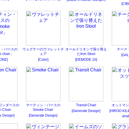
[CIB
ン・バースの
ウェグナーのヴァレットチ
オールドリネンで張り替え
チーク
 chair」
ェア
たIron Stool
[GAL
BONE]
[Color]
[DEMODE 10]
ワンダースの
マーティン・バースの
Transit Chair
オットマン
n Chair
Smoke Chair
[Generate Design]
[HIROO KIL
e Design]
[Generate Design]
anat