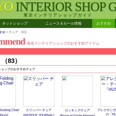
YO
INTERIOR SHOP 
東京インテリアショップガイド
ネットショップ
ニュース＆セール情報
おすすめ
すめ
> チェア （83）
ommend
有名インテリアショップのおすすめアイテム
 （83）
ショップのおすすめチェア
Rocking Chair
スリッパー チェア
アレクサンダ
ロッキングチェア
の「HU
 Floor]
[ANTIQUE JOURNAL]
[Bazar et Garde-Manger]