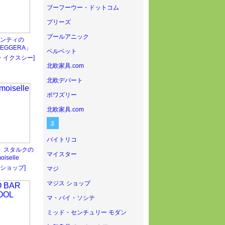
ブーフーウー・ドットコム
プリーズ
プールアニック
ンティの
LEGGERA」
ベルベット
・イクスシー]
北欧家具.com
北欧デパート
ボワズリー
北欧家具.com
ま
バイトリコ
 スタルクの
マイスター
iselle
ショップ]
マジ
マジス ショップ
マ・バイ・ソシテ
ミッド・センチュリー モダン