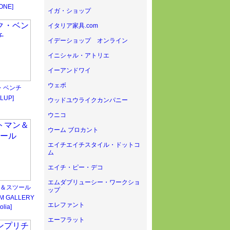
ONE]
イガ・ショップ
イタリア家具.com
イデーショップ オンライン
イニシャル・アトリエ
イーアンドワイ
ウェボ
・ベンチ
LUP]
ウッドユウライクカンパニー
ウニコ
ウーム ブロカント
エイチエイチスタイル・ドットコ
ム
エイチ・ピー・デコ
エムダブリューシー・ワークショ
＆スツール
ップ
IM GALLERY
エレファント
olia]
エーフラット