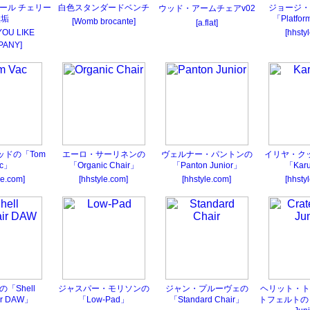
ール チェリー
白色スタンダードベンチ
ジョージ・
ウッド・アームチェアv02
無垢
「Platfor
[Womb brocante]
[a.flat]
YOU LIKE
[hhsty
PANY]
ッドの「Tom
エーロ・サーリネンの
ヴェルナー・パントンの
イリヤ・ク
ac」
「Organic Chair」
「Panton Junior」
「Karu
le.com]
[hhstyle.com]
[hhstyle.com]
[hhsty
「Shell
ジャスパー・モリソンの
ジャン・プルーヴェの
ヘリット・ト
ir DAW」
「Low-Pad」
「Standard Chair」
トフェルトの「Cr