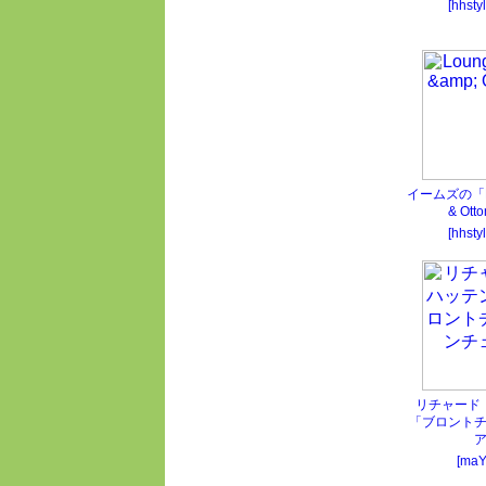
[hhsty
イームズの「Lo
& Ott
[hhsty
リチャード
「ブロント
[ma