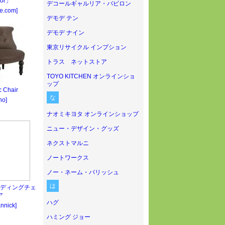
ior」
デコールギャルリア・バビロン
le.com]
デモデ テン
デモデ ナイン
東京リサイクル インプション
トラス ネットストア
TOYO KITCHEN オンラインショ
ップ
c Chair
な
no]
ナオミキヨタ オンラインショップ
ニュー・デザイン・グッズ
ネクストマルニ
ノートワークス
ノー・ネーム・パリッシュ
は
ルディングチェ
ア
ハグ
nnick]
ハミング ジョー