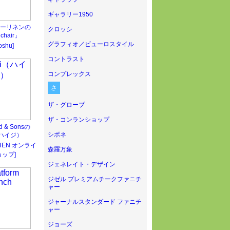
ギャラリー1950
ーリネンの
クロッシ
 chair」
グラフィオ／ビューロスタイル
oshu]
コントラスト
コンプレックス
さ
ザ・グローブ
ザ・コンランショップ
ed & Sonsの
シボネ
（ハイジ）
CHEN オンライ
森羅万象
ップ]
ジェネレイト・デザイン
ジゼル プレミアムチークファニチ
ャー
ジャーナルスタンダード ファニチ
ャー
ジョーズ