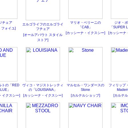
ジチェア
マリオ・ベリーニの
ジオ・ポ
エルゴライフのエルゴライ
「CAB」
「SUPER 
ド フォイユ]
フチェア
[カッシーナ・イクスシー]
[カッシーナ
[オールアバウト スタイル
ストア]
ルトの「RED
ヴィコ・マジストレッティ
マルセル・ワンダースの
フィリップ・
BLUE」
の「LOUISIANA」
Stone
Mademo
・イクスシー]
[カッシーナ・イクスシー]
[カルテルショップ]
[カルテル