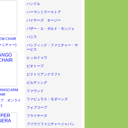
ハンドル
ハーマンミラーストア
バイヤーズ オージー
バザー・エ・ガルド・モンジェ
バニラ
EW CHAIR
ァニチャー]
パシフィック・ファニチャー・サ
ービス
ヒッカドゥワ
ビオトープ
ビクトリアンクラフト
ビルディング
NGO ARM
ファウンド
AIR
ファビュラス・モダーンズ
ップ オンライ
]
フォブコープ
フライヤーズ
フリウリファニチャージャパン