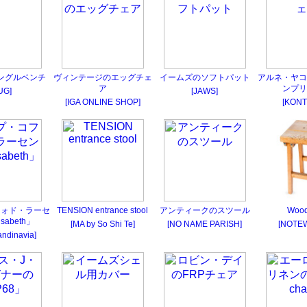
ングルベンチ
ヴィンテージのエッグチェ
イームズのソフトパット
アルネ・ヤコ
ア
ンプリ
UG]
[JAWS]
[IGA ONLINE SHOP]
[KONT
フォド・ラーセ
TENSION entrance stool
アンティークのスツール
Wood
sabeth」
[MA by So Shi Te]
[NO NAME PARISH]
[NOTE
andinavia]