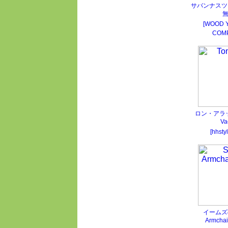
サバンナスツ
[WOOD 
COM
ロン・アラ
V
[hhsty
イームズの
Armcha