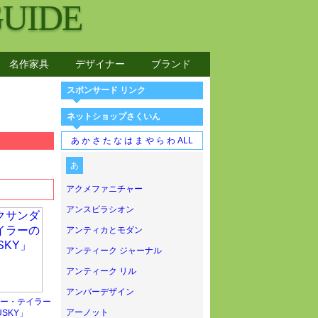
GUIDE
名作家具
デザイナー
ブランド
スポンサード リンク
ネットショップさくいん
あ
か
さ
た
な
は
ま
や
ら
わ
ALL
あ
アクメファニチャー
アンスピラシオン
アンティカとモダン
アンティーク ジャーナル
アンティーク リル
アンバーデザイン
ー・テイラー
アーノット
SKY」