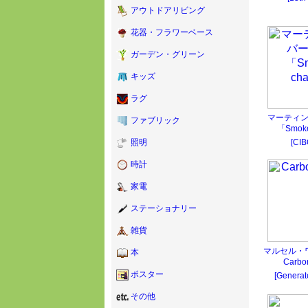
アウトドアリビング
花器・フラワーベース
ガーデン・グリーン
キッズ
ラグ
マーティ
ファブリック
「Smoke
[CI
照明
時計
家電
ステーショナリー
雑貨
マルセル・
本
Carbo
ポスター
[Generat
その他