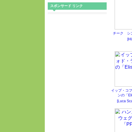
スポンサード リンク
チーク シ
[H
イップ・コ
ンの「Eli
[Luca Sc