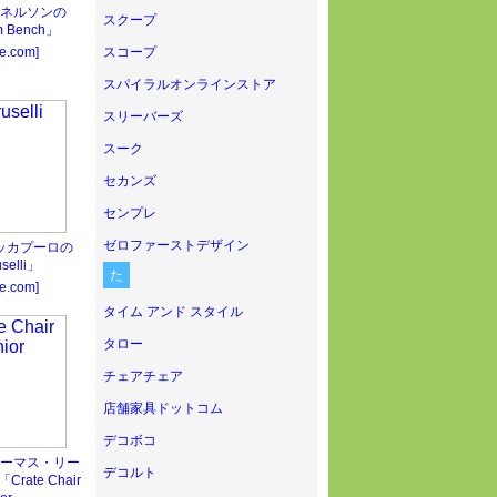
ネルソンの
スクープ
m Bench」
le.com]
スコープ
スパイラルオンラインストア
スリーバーズ
スーク
セカンズ
センプレ
ゼロファーストデザイン
ッカプーロの
selli」
た
le.com]
タイム アンド スタイル
タロー
チェアチェア
店舗家具ドットコム
デコボコ
ーマス・リー
デコルト
ate Chair