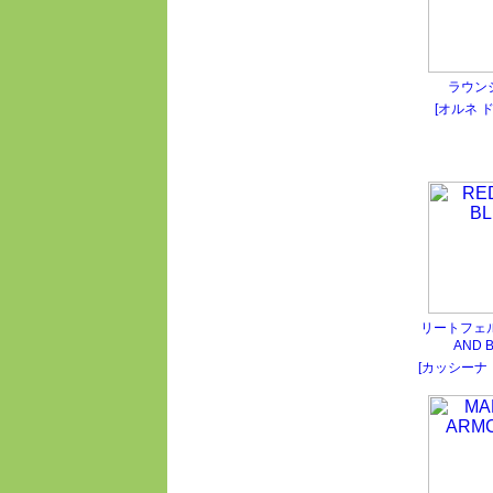
ラウン
[オルネ 
リートフェ
AND 
[カッシーナ