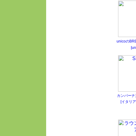
unicoのB
[un
カンパーナ兄
[イタリア