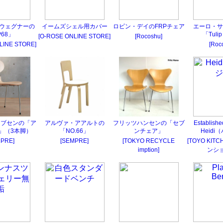
・ウェグナーの
イームズシェル用カバー
ロビン・デイのFRPチェア
エーロ・サ
P68」
「Tulip
[O-ROSE ONLINE STORE]
[Rocoshu]
LINE STORE]
[Roc
コブセンの「ア
アルヴァ・アアルトの
フリッツハンセンの「セブ
Establish
」（3本脚）
「NO.66」
ンチェア」
Heidi
MPRE]
[SEMPRE]
[TOKYO RECYCLE
[TOYO KIT
imption]
ンショ