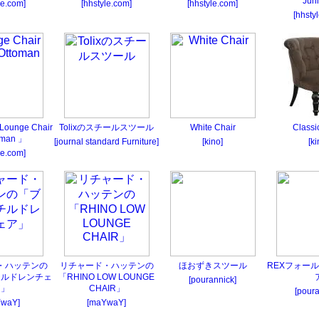
Jun
le.com]
[hhstyle.com]
[hhstyle.com]
[hhsty
unge Chair
Tolixのスチールスツール
White Chair
Classi
oman 」
[journal standard Furniture]
[kino]
[ki
le.com]
・ハッテンの
リチャード・ハッテンの
ほおずきスツール
REXフォー
チルドレンチェ
「RHINO LOW LOUNGE
[pourannick]
ア」
CHAIR」
[poura
YwaY]
[maYwaY]