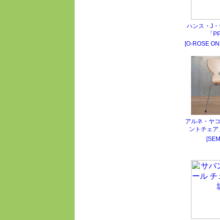
ハンス・J
「P
[O-ROSE ON
アルネ・ヤ
ントチェア
[SE