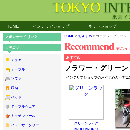
TOKYO
INT
東京イ
HOME
インテリアショップ
ネットショップ
HOME
>
おすすめ
> ガーデン・グリーン 
スポンサード リンク
Recommend
カテゴリ
有名イ
おすすめ
チェア
フラワー・グリーン 
テーブル
インテリアショップのおすすめガーデニ
ソファ
収納
ベッド
テーブルウェア
キッチンツール
グリーンラック
バス・サニタリー
[WOODWORK]