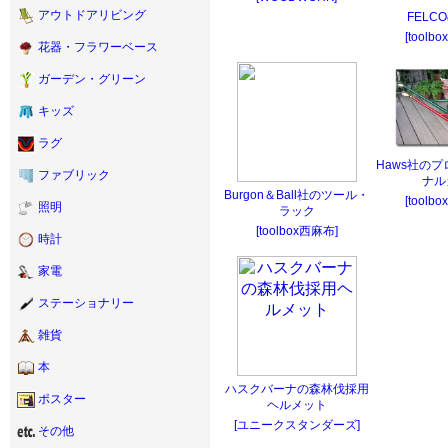
アウトドアリビング
FELCO
[toolb
花器・フラワーベース
ガーデン・グリーン
キッズ
ラグ
Haws社の
ファブリック
ナル
Burgon＆Ball社のツール・
[toolb
照明
ラック
[toolbox西麻布]
時計
家電
ステーショナリー
雑貨
本
ハスクバーナの森林伐採用
ポスター
ヘルメット
[ユニークスタンダーズ]
その他