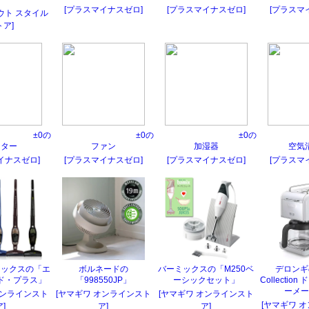
[プラスマイナスゼロ]
[プラスマイナスゼロ]
[プラスマ
ウト スタイル
トア]
±0の
±0の
±0の
ーター
ファン
加湿器
空気
イナスゼロ]
[プラスマイナスゼロ]
[プラスマイナスゼロ]
[プラスマ
ラックスの「エ
ボルネードの
バーミックスの「M250ベ
デロンギの
ド・プラス」
「998550JP」
ーシックセット」
Collectio
ーメー
オンラインスト
[ヤマギワ オンラインスト
[ヤマギワ オンラインスト
[ヤマギワ 
ア]
ア]
ア]