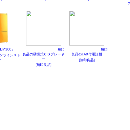
ア
EM360」
無印
無印
良品の壁掛式ＣＤプレーヤ
良品のFAX付電話機
オンラインスト
ー
[無印良品]
ア]
[無印良品]