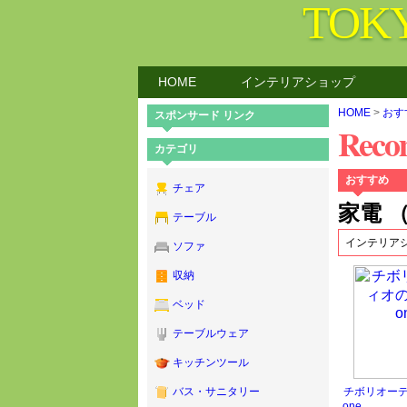
TOK
HOME
インテリアショップ
HOME
>
おす
スポンサード リンク
Rec
カテゴリ
おすすめ
チェア
家電 （
テーブル
インテリア
ソファ
収納
ベッド
テーブルウェア
キッチンツール
チボリオーデ
バス・サニタリー
one