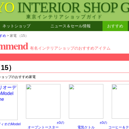
YO
INTERIOR SHOP 
東京インテリアショップガイド
ネットショップ
ニュース＆セール情報
おすすめ
すめ
> 家電 （15）
ommend
有名インテリアショップのおすすめアイテム
15）
ショップのおすすめ家電
±0の
±0の
ィオのModel
オーブントースター
電気ケトル
コーヒー＆テ