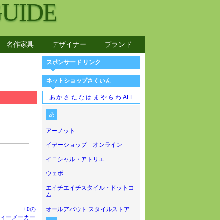
GUIDE
名作家具
デザイナー
ブランド
スポンサード リンク
ネットショップさくいん
あ
か
さ
た
な
は
ま
や
ら
わ
ALL
あ
アーノット
イデーショップ オンライン
イニシャル・アトリエ
ウェボ
エイチエイチスタイル・ドットコ
ム
±0の
オールアバウト スタイルストア
ィーメーカー