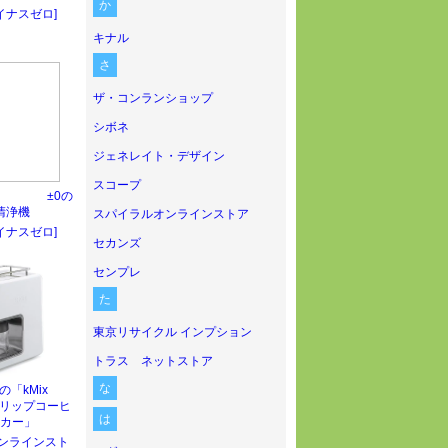
か
イナスゼロ]
キナル
さ
ザ・コンランショップ
シボネ
ジェネレイト・デザイン
スコープ
±0の
清浄機
スパイラルオンラインストア
イナスゼロ]
セカンズ
センプレ
た
東京リサイクル インプション
トラス ネットストア
な
「kMix
n ドリップコーヒ
は
カー」
オンラインスト