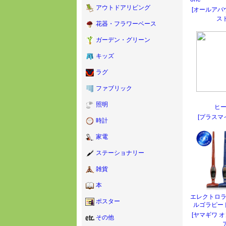
アウトドアリビング
[オールアバ
ス
花器・フラワーベース
ガーデン・グリーン
キッズ
ラグ
ファブリック
照明
ヒ
[プラスマ
時計
家電
ステーショナリー
雑貨
本
エレクトロ
ポスター
ルゴラピー
[ヤマギワ 
その他