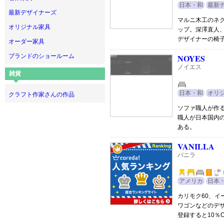
日本・和
最新
最新デザイナーズ
マルニ木工のネ
オリジナル家具
ップ。深澤直人
デザイナーの椅
オーダー家具
ブランドのショールーム
NOYES
ノイエス
雑貨
日本・和
オリ
クラフト作家さんの作品
ソファ職人が作
職人が日本国内
ある。
VANILLA
バニラ
アメリカ
日本
カリモク60、
ワゴンなどのデ
登録すると10％