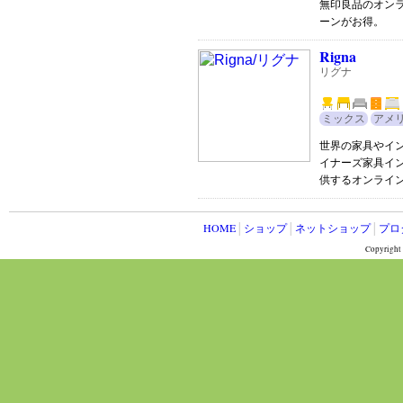
無印良品のオン
ーンがお得。
Rigna
リグナ
ミックス
アメ
世界の家具やイ
イナーズ家具イ
供するオンライ
HOME
│
ショップ
│
ネットショップ
│
プロ
Copyright 