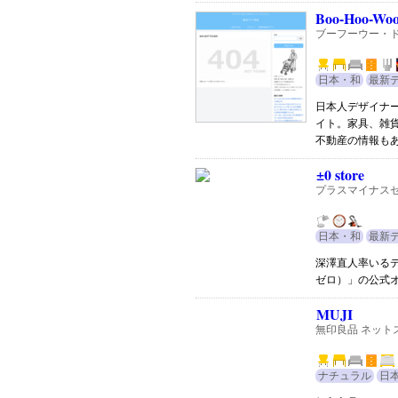
Boo-Hoo-Wo
ブーフーウー・
日本・和
最新
日本人デザイナ
イト。家具、雑
不動産の情報も
±0 store
プラスマイナスゼ
日本・和
最新
深澤直人率いる
ゼロ）」の公式
MUJI
無印良品 ネット
ナチュラル
日