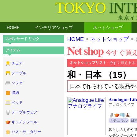
TOKYO
INT
東京イ
HOME
インテリアショップ
ネットショップ
HOME
>
ネットショップ
>
スポンサード リンク
Net shop
アイテム
今すぐ買
ネットショップリスト
今すぐ買えるネ
チェア
和・日本 （15）
テーブル
ソファ
日本で作られている製品や
収納
Analogue Lif
ベッド
アナログライフ
テーブルウェア
ナチュラル
日
キッチンツール
暮らしのものや
バス・サニタリー
ッチンツールな