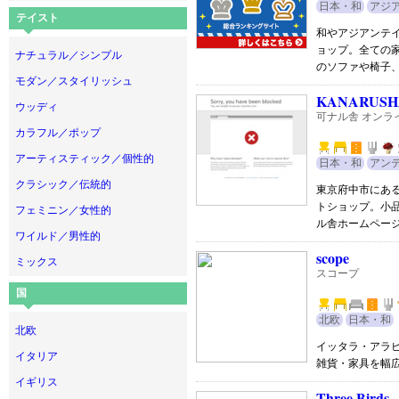
日本・和
アジ
テイスト
和やアジアンテ
ョップ。全ての
ナチュラル／シンプル
のソファや椅子
モダン／スタイリッシュ
KANARUSH
ウッディ
可ナル舎 オンラ
カラフル／ポップ
アーティスティック／個性的
日本・和
アン
クラシック／伝統的
東京府中市にあ
トショップ。小
フェミニン／女性的
ル舎ホームペー
ワイルド／男性的
scope
ミックス
スコープ
国
北欧
日本・和
北欧
イッタラ・アラ
イタリア
雑貨・家具を幅
イギリス
Three Birds