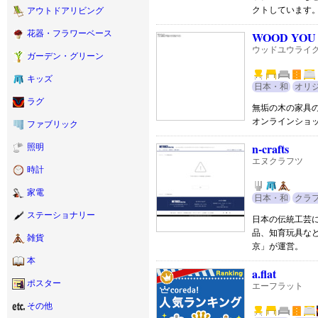
クトしています
アウトドアリビング
花器・フラワーベース
WOOD YOU
ウッドユウライ
ガーデン・グリーン
キッズ
日本・和
オリ
ラグ
無垢の木の家具
オンラインショ
ファブリック
n-crafts
照明
エヌクラフツ
時計
家電
日本・和
クラ
ステーショナリー
日本の伝統工芸
品、知育玩具な
雑貨
京」が運営。
本
a.flat
ポスター
エーフラット
その他