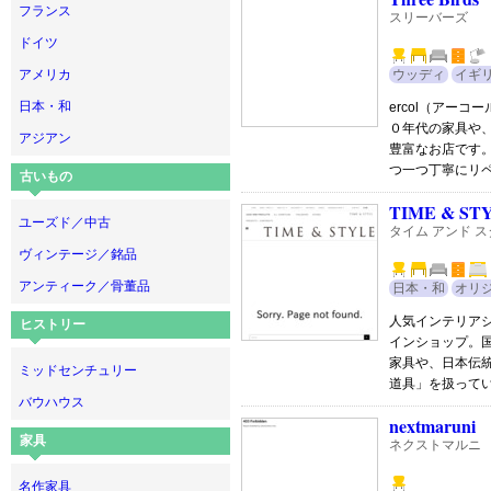
フランス
スリーバーズ
ドイツ
アメリカ
ウッディ
イギ
日本・和
ercol（アーコ
０年代の家具や
アジアン
豊富なお店です
つ一つ丁寧にリ
古いもの
TIME & ST
ユーズド／中古
タイム アンド 
ヴィンテージ／銘品
アンティーク／骨董品
日本・和
オリ
人気インテリアシ
ヒストリー
インショップ。
家具や、日本伝
ミッドセンチュリー
道具」を扱って
バウハウス
nextmaruni
家具
ネクストマルニ
名作家具