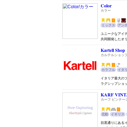
Color
カラー
ミックス
アン
ユニークなアイ
共同開発したオ
Kartell Shop
カルテルショッ
カラフル
イタ
イタリア最大の
ラグシップショ
KARF VINT
カーフ ビンテー
北欧
イギリス
目黒通りにあるイ