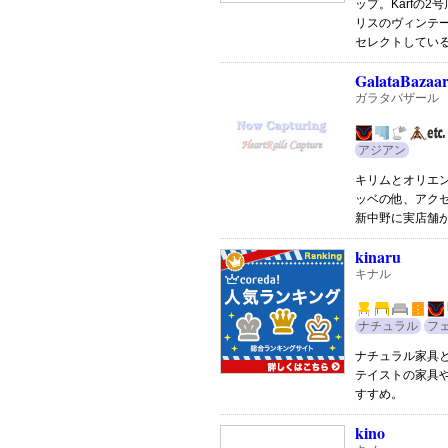
ップ。Karfの2
リスのヴィンテ
セレクトしてい
GalataBazaa
ガラタバザール
アジアン
キリムとオリエ
ッベの他、アク
新中野に実店舗
kinaru
キナル
ナチュラル
フ
ナチュラル家具
テイストの家具
すすめ。
kino