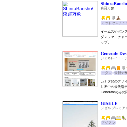
ShinraBansh
森羅万象
ミッドセンチュ
イームズやダン
ダンファニチャ
ップ。
Generate Des
ジェネレイト・
モダン
最新デ
カナダ発のデザ
世界中の最先端
Generateの
GISELE
ジゼル プレミア
アジアン