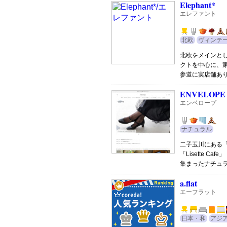
Elephant*
エレファント
北欧
ヴィンテ
北欧をメインと
クトを中心に、
参道に実店舗あ
ENVELOPE
エンベロープ
ナチュラル
二子玉川にある「リ
「Lisette Caf
集まったナチュ
a.flat
エーフラット
日本・和
アジ