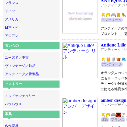
ANTIQUE 
フランス
アンティーク ジ
ドイツ
アメリカ
アンティーク
日本・和
アンティークのネ
ブロカント」、
アジアン
Antique Lille
古いもの
アンティーク リ
ユーズド／中古
アンティーク
ヴィンテージ／銘品
オランダ人のジ
アンティーク／骨董品
にもヨーロッパ
ティークや雑貨
ヒストリー
に使える雑貨や
ミッドセンチュリー
amber design
バウハウス
アンバーデザイ
家具
北欧
フランス
名作家具