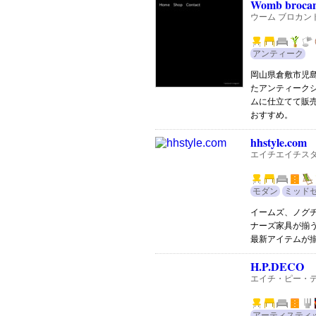
Womb brocan
ウーム ブロカン
アンティーク
岡山県倉敷市児
たアンティーク
ムに仕立てて販売
おすすめ。
hhstyle.com
エイチエイチス
モダン
ミッド
イームズ、ノグ
ナーズ家具が揃
最新アイテムが
H.P.DECO
エイチ・ピー・
アーティスティ