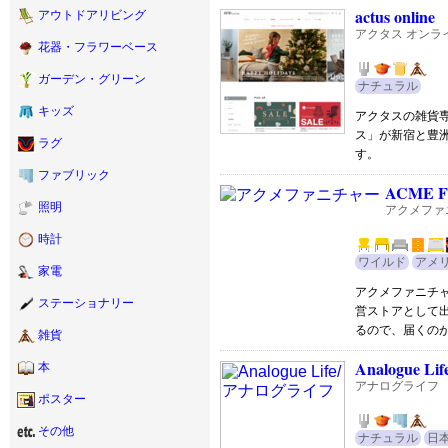
actus online
アウトドアリビング
アクタス オンラ
花器・フラワーベース
ガーデン・グリーン
ナチュラル
キッズ
アクタスの雑貨
ス」が新宿と豊
ラグ
す。
ファブリック
ACME Fu
照明
アクメファ
時計
ワイルド
アメ
家電
アクメファニチ
ステーショナリー
営ストアとして
るので、届くの
雑貨
Analogue Lif
本
アナログライフ
ポスター
その他
ナチュラル
日