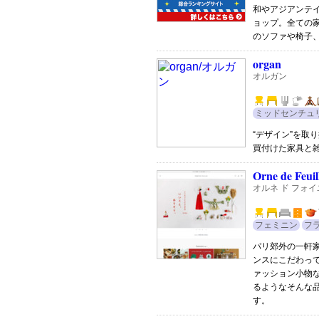
和やアジアンテ
ョップ。全ての
のソファや椅子
organ
オルガン
ミッドセンチュ
“デザイン”を取
買付けた家具と
Orne de Feu
オルネ ド フォイ
フェミニン
フ
パリ郊外の一軒
ンスにこだわっ
ァッション小物
るようなそんな
す。