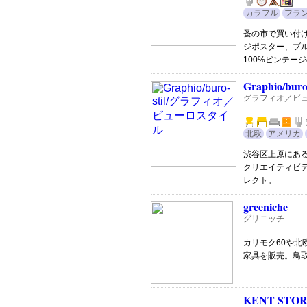
カラフル
フラ
蚤の市で買い付
ジポスター、ブ
100%ビンテー
Graphio/buro-
グラフィオ／ビ
北欧
アメリカ
渋谷区上原にあ
クリエイティビ
レクト。
greeniche
グリニッチ
カリモク60や
家具を販売。鳥
KENT STO