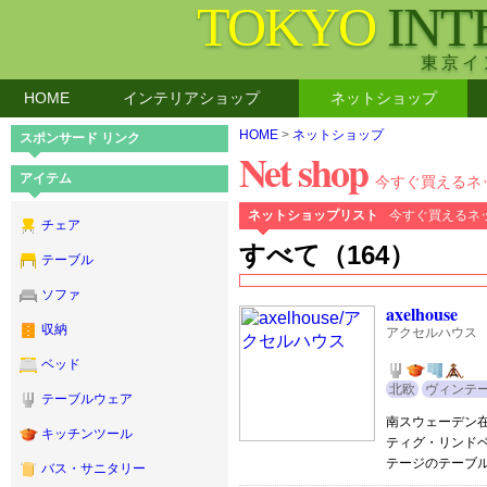
TOKYO
INT
東京イ
HOME
インテリアショップ
ネットショップ
HOME
>
ネットショップ
スポンサード リンク
Net shop
アイテム
今すぐ買えるネ
ネットショップリスト
今すぐ買えるネ
チェア
すべて（164）
テーブル
ソファ
axelhouse
収納
アクセルハウス
ベッド
北欧
ヴィンテ
テーブルウェア
南スウェーデン
キッチンツール
ティグ・リンド
テージのテーブ
バス・サニタリー