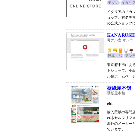
モダン
イタリ
イタリアの「カ
ョップ。有名デ
の公式ショップ
KANARUSH
可ナル舎 オンラ
日本・和
アン
東京府中市にあ
トショップ。小
ル舎ホームペー
壁紙屋本舗
壁紙屋本舗
輸入壁紙の専門
れるセルフリフ
海外のメーカー
ています。