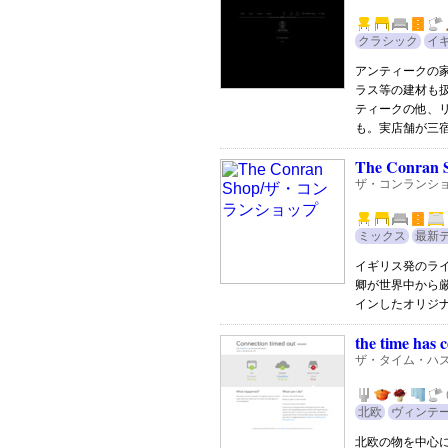
クラシック
イ
アンティークの
ラス等の建材も
ティークの他、
も。実店舗が三
The Conran 
ザ・コンランシ
ミックス
最新
イギリス発のラ
卿が世界中から
インしたオリジ
the time has 
ザ・タイム・ハ
北欧
ヴィンテ
北欧の物を中心