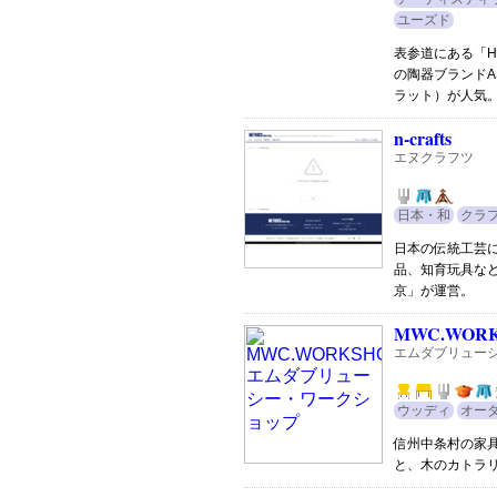
ユーズド
表参道にある「H
の陶器ブランドAST
ラット）が人気
n-crafts
エヌクラフツ
日本・和
クラ
日本の伝統工芸
品、知育玩具な
京」が運営。
MWC.WOR
エムダブリュー
ウッディ
オー
信州中条村の家
と、木のカトラ