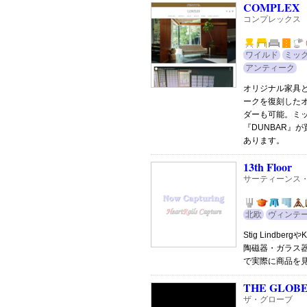
COMPLEX
コンプレックス
ワイルド
ミッ
アンティーク
オリジナル家具
ークを復刻した
ダーも可能。ミ
『DUNBAR』
あります。
13th Floor
サーティーンス
北欧
ヴィンテ
Stig Lindbe
陶磁器・ガラス器な
で実際に商品を
THE GLOB
ザ・グローブ