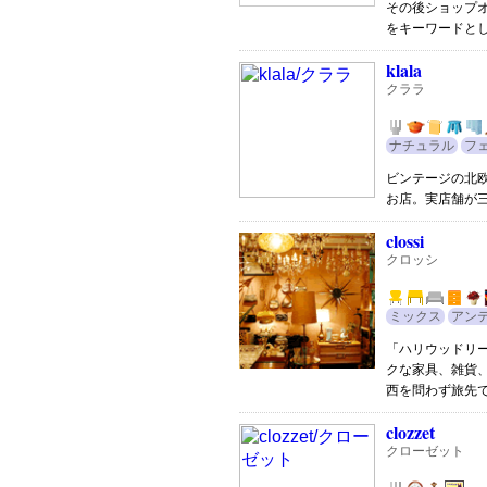
その後ショップ
をキーワードと
klala
クララ
ナチュラル
フ
ビンテージの北
お店。実店舗が
clossi
クロッシ
ミックス
アン
「ハリウッドリ
クな家具、雑貨
西を問わず旅先
clozzet
クローゼット