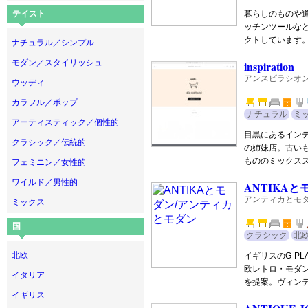
テイスト
暮らしのものや
ッチンツールな
クトしています
ナチュラル／シンプル
モダン／スタイリッシュ
inspiration
アンスピラシオ
ウッディ
カラフル／ポップ
ナチュラル
ミ
アーティスティック／個性的
目黒にあるイン
クラシック／伝統的
の姉妹店。古い
もののミックス
フェミニン／女性的
ワイルド／男性的
ANTIKAと
アンティカとモ
ミックス
国
クラシック
北
北欧
イギリスのG-P
欧レトロ・モダ
イタリア
を提案。ヴィン
イギリス