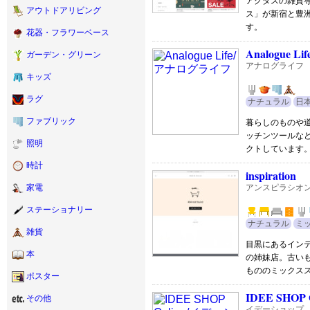
アクタスの雑貨
アウトドアリビング
ス」が新宿と豊
す。
花器・フラワーベース
Analogue Lif
ガーデン・グリーン
アナログライフ
キッズ
ラグ
ナチュラル
日
ファブリック
暮らしのものや
ッチンツールな
照明
クトしています
時計
inspiration
アンスピラシオ
家電
ステーショナリー
ナチュラル
ミ
雑貨
目黒にあるイン
本
の姉妹店。古い
もののミックス
ポスター
IDEE SHOP 
その他
イデーショップ