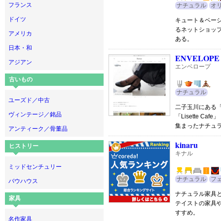
フランス
ナチュラル
オ
ドイツ
キュート＆ベー
るネットショッ
アメリカ
ある。
日本・和
ENVELOPE
アジアン
エンベロープ
古いもの
ナチュラル
ユーズド／中古
二子玉川にある「リ
ヴィンテージ／銘品
「Lisette Caf
集まったナチュ
アンティーク／骨董品
kinaru
ヒストリー
キナル
ミッドセンチュリー
ナチュラル
フ
バウハウス
ナチュラル家具
家具
テイストの家具
すすめ。
名作家具