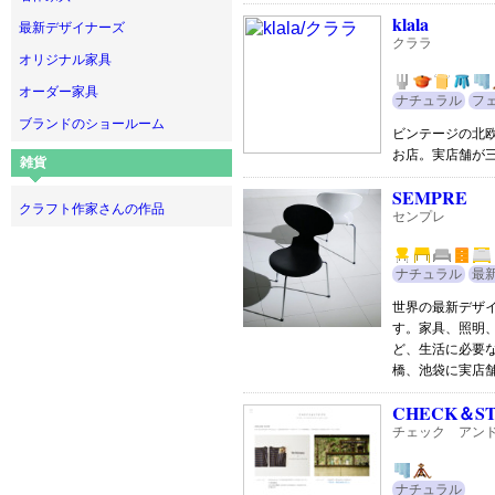
klala
最新デザイナーズ
クララ
オリジナル家具
オーダー家具
ナチュラル
フ
ブランドのショールーム
ビンテージの北
お店。実店舗が
雑貨
SEMPRE
クラフト作家さんの作品
センプレ
ナチュラル
最
世界の最新デザ
す。家具、照明
ど、生活に必要
橋、池袋に実店
CHECK＆ST
チェック アン
ナチュラル