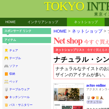
TOKYO
INT
東京イ
HOME
インテリアショップ
ネットショップ
HOME
>
ネットショップ
>
スポンサード リンク
Net shop
アイテム
今すぐ買
ネットショップリスト
今すぐ買えるネ
チェア
ナチュラル・シン
テーブル
ソファ
ナチュラルなテイストのお
ザインのアイテムが多い。
収納
ベッド
actus online
アクタス オンラ
テーブルウェア
キッチンツール
ナチュラル
バス・サニタリー