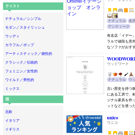
テイスト
ナチュラル／シンプル
ナチュラル
名
アンティーク
モダン／スタイリッシュ
有名店「イデー
ウッディ
ラルで値段も意
カラフル／ポップ
なソファがおす
アーティスティック／個性的
WOODWOR
クラシック／伝統的
ウッドワーク
フェミニン／女性的
ナチュラル
ウ
ワイルド／男性的
ミックス
古い歴史を持つ
にある工房で、
国
ジナル家具を作
ットなどを使っ
北欧
unico
イタリア
ウニコ
イギリス