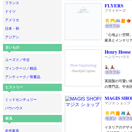
フランス
FLYERS
フライヤーズ
ドイツ
アメリカ
カラフル
日本・和
「心地よい空間
アジアン
家具とインテリ
古いもの
Henry House
ヘンリーハウス
ユーズド／中古
ヴィンテージ／銘品
カラフル
アンティーク／骨董品
英国製の可愛い掃
の専門店。中央
ヒストリー
MAGIS SHO
ミッドセンチュリー
マジス ショップ
バウハウス
家具
モダン
カラフ
イタリアのデザ
名作家具