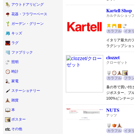
アウトドアリビング
Kartell Shop
花器・フラワーベース
カルテルショッ
ガーデン・グリーン
カラフル
イタ
キッズ
イタリア最大の
ラグ
ラグシップショ
ファブリック
clozzet
照明
クローゼット
時計
カラフル
フラ
家電
蚤の市で買い付
ステーショナリー
ジポスター、ブ
100%ビンテー
雑貨
NUTS
本
ナッツ
ポスター
その他
カラフル
イタ