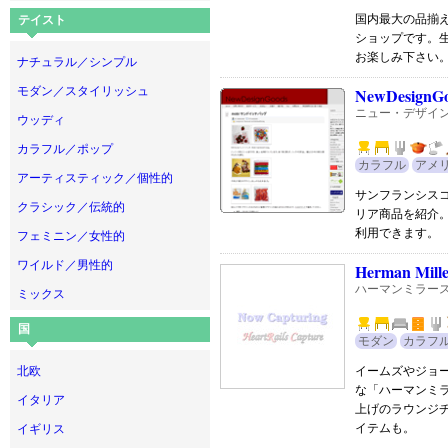
国内最大の品揃
テイスト
ショップです。生
お楽しみ下さい
ナチュラル／シンプル
モダン／スタイリッシュ
NewDesignG
ニュー・デザイ
ウッディ
カラフル／ポップ
カラフル
アメ
アーティスティック／個性的
サンフランシス
クラシック／伝統的
リア商品を紹介
利用できます。
フェミニン／女性的
ワイルド／男性的
Herman Mille
ハーマンミラー
ミックス
国
モダン
カラフ
北欧
イームズやジョ
な「ハーマンミ
イタリア
上げのラウンジ
イテムも。
イギリス