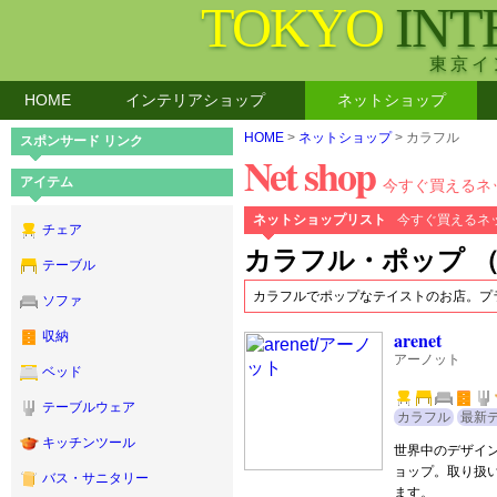
TOKYO
INT
東京イ
HOME
インテリアショップ
ネットショップ
HOME
>
ネットショップ
> カラフル
スポンサード リンク
Net shop
アイテム
今すぐ買えるネ
ネットショップリスト
今すぐ買えるネ
チェア
カラフル・ポップ （
テーブル
カラフルでポップなテイストのお店。プ
ソファ
arenet
収納
アーノット
ベッド
テーブルウェア
カラフル
最新
キッチンツール
世界中のデザイ
ョップ。取り扱
バス・サニタリー
ます。