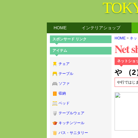
TOK
HOME
インテリアショップ
HOME
>
ネッ
スポンサード リンク
Net s
アイテム
ネットショ
チェア
や （2
テーブル
や行ではじ
ソファ
収納
ベッド
テーブルウェア
キッチンツール
バス・サニタリー