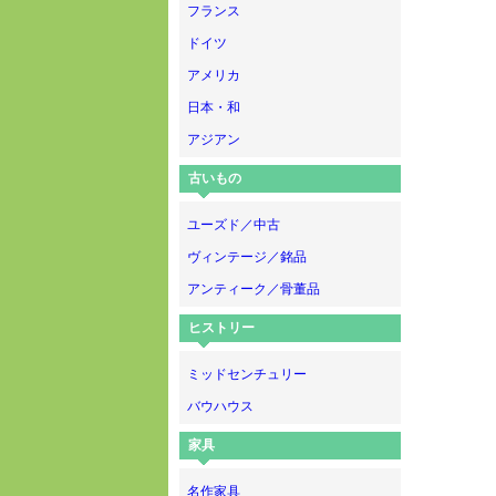
フランス
ドイツ
アメリカ
日本・和
アジアン
古いもの
ユーズド／中古
ヴィンテージ／銘品
アンティーク／骨董品
ヒストリー
ミッドセンチュリー
バウハウス
家具
名作家具