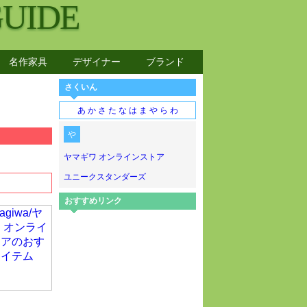
GUIDE
名作家具
デザイナー
ブランド
さくいん
あ
か
さ
た
な
は
ま
や
ら
わ
や
ヤマギワ オンラインストア
ユニークスタンダーズ
おすすめリンク