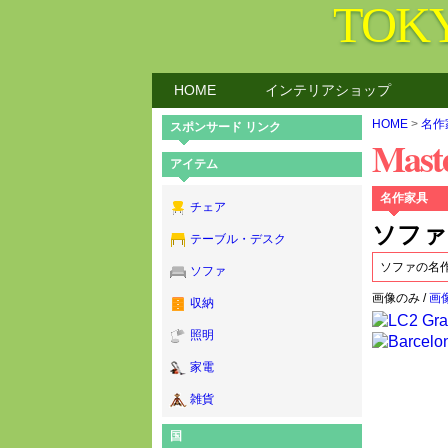
TOK
HOME
インテリアショップ
HOME
>
名作
スポンサード リンク
Maste
アイテム
名作家具
チェア
ソファ
テーブル・デスク
ソファの名
ソファ
画像のみ /
画像
収納
照明
家電
雑貨
国