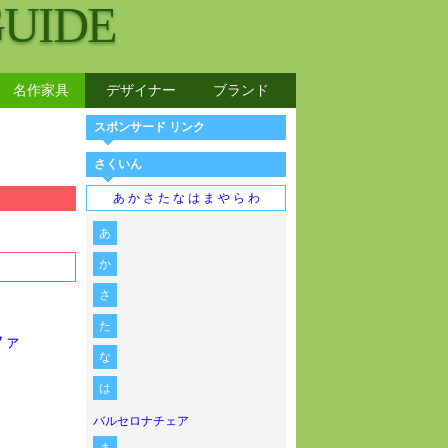
GUIDE
名作家具
デザイナー
ブランド
スポンサード リンク
さくいん
あ
か
さ
た
な
は
ま
や
ら
わ
あ
か
さ
た
な
は
バルセロナチェア