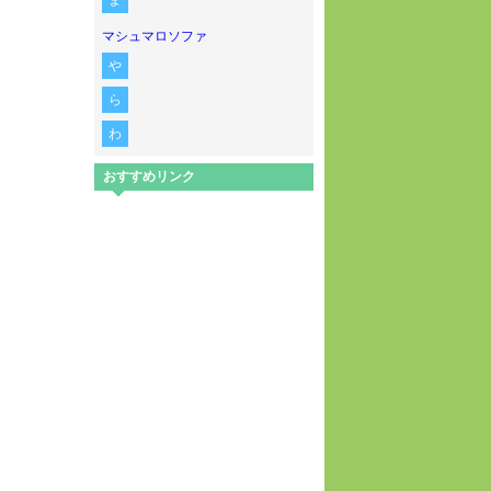
ま
マシュマロソファ
や
ら
わ
おすすめリンク