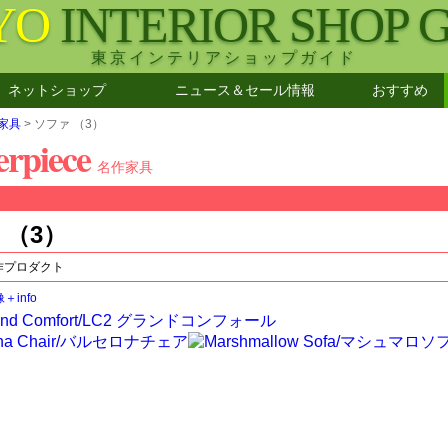
YO
INTERIOR SHOP 
東京インテリアショップガイド
ネットショップ
ニュース＆セール情報
おすすめ
家具
> ソファ （3）
rpiece
名作家具
 （3）
作プロダクト
＋info