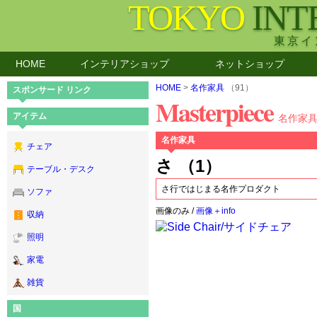
TOKYO
INT
東京イ
HOME
インテリアショップ
ネットショップ
HOME
>
名作家具
（91）
スポンサード リンク
Masterpiece
アイテム
名作家
名作家具
チェア
さ （1）
テーブル・デスク
さ行ではじまる名作プロダクト
ソファ
画像のみ /
画像＋info
収納
照明
家電
雑貨
国