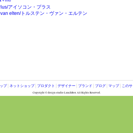
＋info
ップ
│
ネットショップ
│
プロダクト
│
デザイナー
│
ブランド
│
ブログ
│
マップ
│
このサ
Copyright © design studio LunchBox All Rights Reserved.