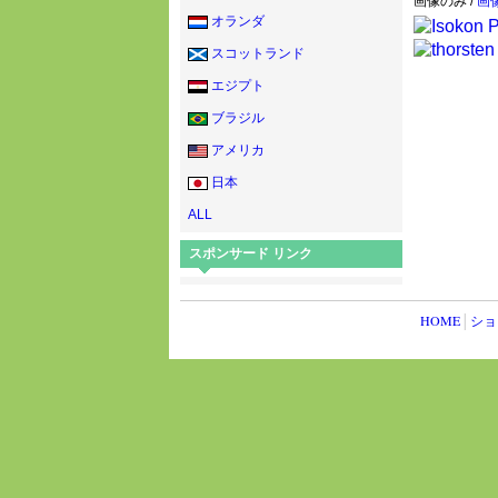
画像のみ /
画像
オランダ
スコットランド
エジプト
ブラジル
アメリカ
日本
ALL
スポンサード リンク
HOME
│
ショ