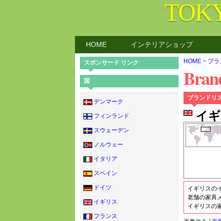
TOK
HOME
インテリアショップ
HOME
>
ブラ
スポンサード リンク
Bran
国
ブランドリ
デンマーク
イギ
フィンランド
スウェーデン
ノルウェー
イタリア
スペイン
ドイツ
イギリスの
老舗の家具
イギリス
イギリスの
フランス