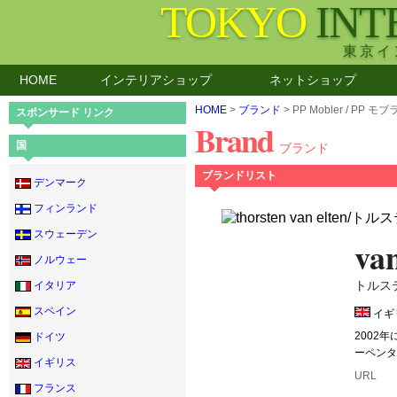
TOKYO
INT
東京イ
HOME
インテリアショップ
ネットショップ
HOME
>
ブランド
> PP Mobler / PP モ
スポンサード リンク
Brand
国
ブランド
ブランドリスト
デンマーク
フィンランド
スウェーデン
van
ノルウェー
トルス
イタリア
スペイン
イギ
2002
ドイツ
ーペンタ
イギリス
URL
フランス