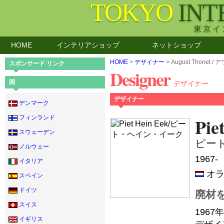
TOKYO
INT
東京イ
HOME
インテリアショップ
ネットショップ
HOME
>
デザイナー
> August Thone
スポンサード リンク
Designer
国
デザイナー
デザイナー
デンマーク
フィンランド
Pie
スウェーデン
ピー
ノルウェー
1967-
イタリア
オラ
スペイン
ドイツ
廃材
スイス
196
イギリス