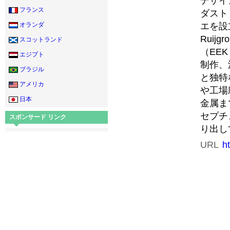
デザイ
フランス
ダスト
エを設
オランダ
Rui
スコットランド
（EEK
エジプト
制作、
ブラジル
と独特
アメリカ
や工場
日本
金属ま
セプチ
スポンサード リンク
り出し
URL
h