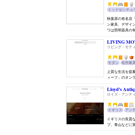
ミッドセンチュ
秋葉原の有名店
ン家具、デザイ
ワは照明器具の
LIVING MO
リビング・モテ
モダン
名作家
上質な生活を提
ィーフ」のオン
Lloyd's Antiq
ロイズ・アンテ
イギリス
アン
イギリスの良質
プ。青山などに