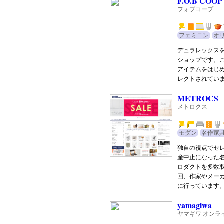
F.O.B COOP
フォブコープ
フェミニン
オ
デュラレックス
ショップです。こ
アイテムをはじ
レクトされてい
METROCS
メトロクス
モダン
名作家
独自の視点でセ
産中止になった
ロダクトを多数
回、作家やメー
に行っています
yamagiwa
ヤマギワ オンラ