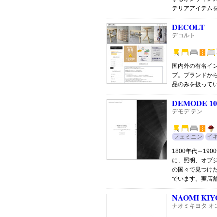
テリアアイテム
DECOLT
デコルト
国内外の有名イ
プ。ブランドか
品のみを扱って
DEMODE 10
デモデ テン
フェミニン
イ
1800年代～1
に、照明、オブ
の国々で見つけ
でいます。実店
NAOMI KIYO
ナオミキヨタ オ