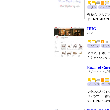
モダン
フェミ
有名インテリア
ド「NAOMI K
HUG
ハグ
アジアン
オリ
アジア、日本、
うネットショッ
Bazar et Ga
バザー・エ・ガ
フランス
ユー
フランス人バイ
ジェやアート作
す。H.P.DEC