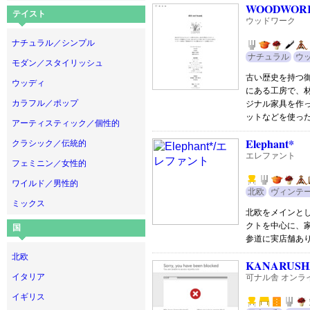
WOODWOR
テイスト
ウッドワーク
ナチュラル／シンプル
ナチュラル
ウ
モダン／スタイリッシュ
古い歴史を持つ
ウッディ
にある工房で、
カラフル／ポップ
ジナル家具を作
ットなどを使っ
アーティスティック／個性的
Elephant*
クラシック／伝統的
エレファント
フェミニン／女性的
ワイルド／男性的
北欧
ヴィンテ
ミックス
北欧をメインと
クトを中心に、
国
参道に実店舗あ
北欧
KANARUSH
イタリア
可ナル舎 オンラ
イギリス