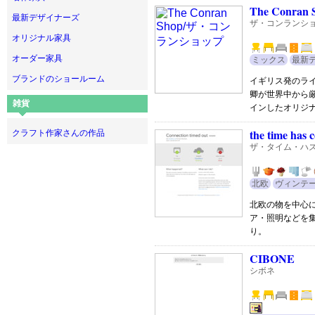
The Conran 
最新デザイナーズ
ザ・コンランシ
オリジナル家具
オーダー家具
ミックス
最新
ブランドのショールーム
イギリス発のラ
卿が世界中から
雑貨
インしたオリジ
the time has 
クラフト作家さんの作品
ザ・タイム・ハ
北欧
ヴィンテ
北欧の物を中心
ア・照明などを
り。
CIBONE
シボネ