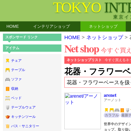
TOKYO
INT
東京イ
HOME
インテリアショップ
ネットショップ
HOME
>
ネットショップ
>
スポンサード リンク
Net shop
アイテム
今すぐ買
ネットショップリスト
今すぐ買えるネ
チェア
花器・フラワーベ
テーブル
ソファ
花器・フラワーベースを扱
収納
arenet
ベッド
アーノット
テーブルウェア
カラフル
最新
キッチンツール
世界中のデザイ
バス・サニタリー
ョップ。取り扱