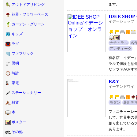
ます。
アウトドアリビング
花器・フラワーベース
IDEE SHOP 
イデーショップ
ガーデン・グリーン
キッズ
ナチュラル
名
ラグ
アンティーク
ファブリック
有名店「イデー
照明
ラルで値段も意
なソファがおす
時計
E&Y
家電
イーアンドワイ
ステーショナリー
モダン
最新デ
雑貨
ファニチャーレー
本
して、世界中の
ポスター
創り出している
あります。
その他