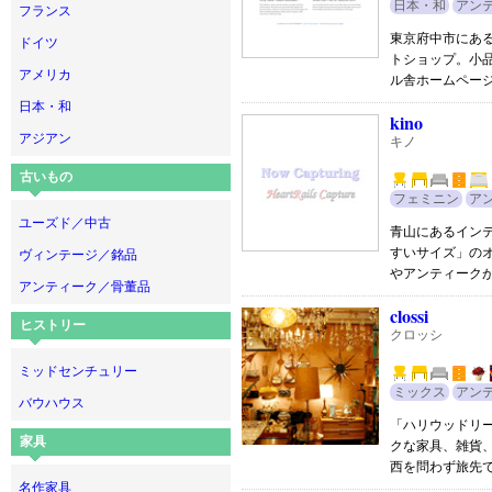
日本・和
アン
フランス
東京府中市にあ
ドイツ
トショップ。小
アメリカ
ル舎ホームペー
日本・和
kino
アジアン
キノ
古いもの
フェミニン
ア
ユーズド／中古
青山にあるイン
すいサイズ」の
ヴィンテージ／銘品
やアンティーク
アンティーク／骨董品
clossi
ヒストリー
クロッシ
ミッドセンチュリー
ミックス
アン
バウハウス
「ハリウッドリ
家具
クな家具、雑貨
西を問わず旅先
名作家具