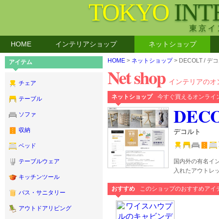
TOKYO
INT
東京イ
HOME
インテリアショップ
ネットショップ
HOME
>
ネットショップ
> DECOLT / デ
アイテム
Net shop
インテリアのオ
チェア
ネットショップ
今すぐ買えるオンライ
テーブル
DEC
ソファ
収納
デコルト
ベッド
国内外の有名イ
テーブルウェア
入れたアウトレ
キッチンツール
おすすめ
このショップのおすすめアイ
バス・サニタリー
アウトドアリビング