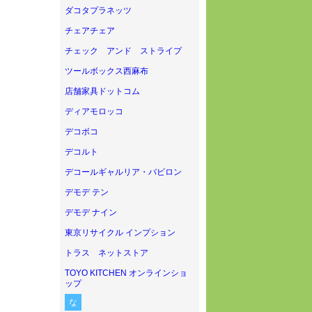
ダコタプラネッツ
チェアチェア
チェック アンド ストライプ
ツールボックス西麻布
店舗家具ドットコム
ディアモロッコ
デコボコ
デコルト
デコールギャルリア・バビロン
デモデ テン
デモデ ナイン
東京リサイクル インプション
トラス ネットストア
TOYO KITCHEN オンラインショ
ップ
な