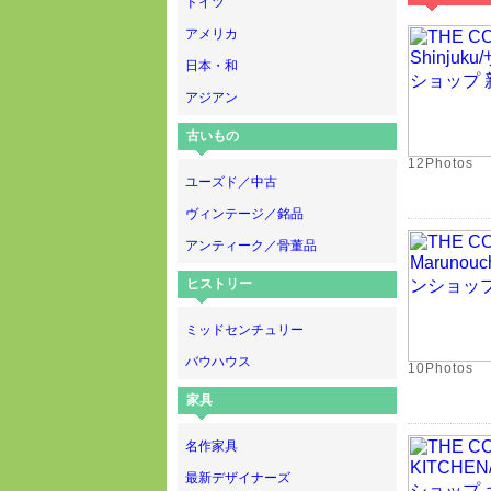
ドイツ
アメリカ
日本・和
アジアン
古いもの
12Photos
ユーズド／中古
ヴィンテージ／銘品
アンティーク／骨董品
ヒストリー
ミッドセンチュリー
バウハウス
10Photos
家具
名作家具
最新デザイナーズ