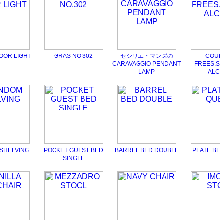
OOR LIGHT
GRAS NO.302
セシリエ・マンズの
COU
CARAVAGGIO PENDANT
FREES.S
LAMP
ALC
SHELVING
POCKET GUEST BED
BARREL BED DOUBLE
PLATE B
SINGLE