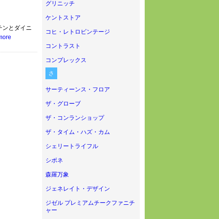
グリニッチ
ケントストア
チンとダイニ
コヒ・レトロビンテージ
more
コントラスト
コンプレックス
さ
サーティーンス・フロア
ザ・グローブ
ザ・コンランショップ
ザ・タイム・ハズ・カム
シェリートライフル
シボネ
森羅万象
ジェネレイト・デザイン
ジゼル プレミアムチークファニチ
ャー