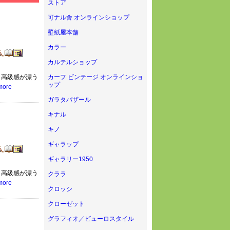
ストア
可ナル舎 オンラインショップ
壁紙屋本舗
カラー
カルテルショップ
く高級感が漂う
カーフ ビンテージ オンラインショ
ップ
more
ガラタバザール
キナル
キノ
ギャラップ
ギャラリー1950
く高級感が漂う
クララ
more
クロッシ
クローゼット
グラフィオ／ビューロスタイル