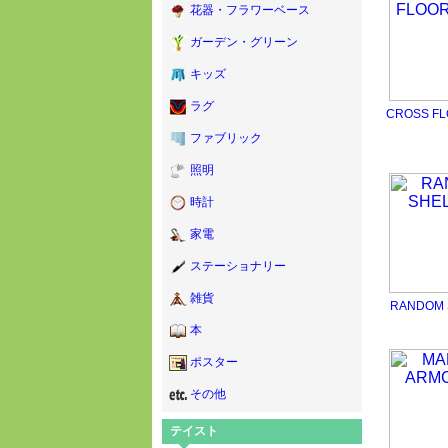
花器・フラワーベース
ガーデン・グリーン
キッズ
ラグ
CROSS FL
ファブリック
照明
時計
家電
ステーショナリー
雑貨
RANDOM 
本
ポスター
その他
テイスト