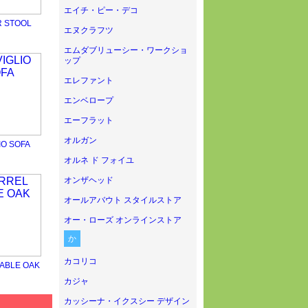
エイチ・ピー・デコ
R STOOL
エヌクラフツ
エムダブリューシー・ワークショ
ップ
エレファント
エンベロープ
エーフラット
オルガン
IO SOFA
オルネ ド フォイユ
オンザヘッド
オールアバウト スタイルストア
オー・ローズ オンラインストア
か
カコリコ
ABLE OAK
カジャ
カッシーナ・イクスシー デザイン