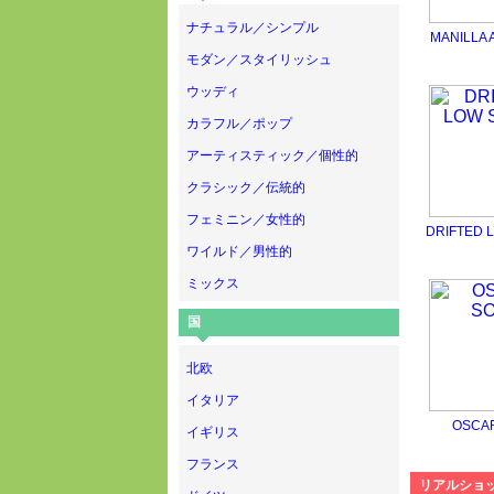
ナチュラル／シンプル
MANILLA
モダン／スタイリッシュ
ウッディ
カラフル／ポップ
アーティスティック／個性的
クラシック／伝統的
フェミニン／女性的
DRIFTED 
ワイルド／男性的
ミックス
国
北欧
イタリア
OSCA
イギリス
フランス
リアルショ