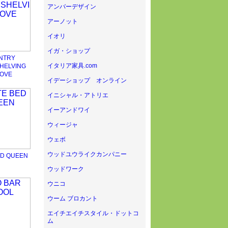
アンバーデザイン
アーノット
イオリ
イガ・ショップ
NTRY
イタリア家具.com
HELVING
OVE
イデーショップ オンライン
イニシャル・アトリエ
イーアンドワイ
ウィージャ
ウェボ
ウッドユウライクカンパニー
ED QUEEN
ウッドワーク
ウニコ
ウーム ブロカント
エイチエイチスタイル・ドットコ
ム