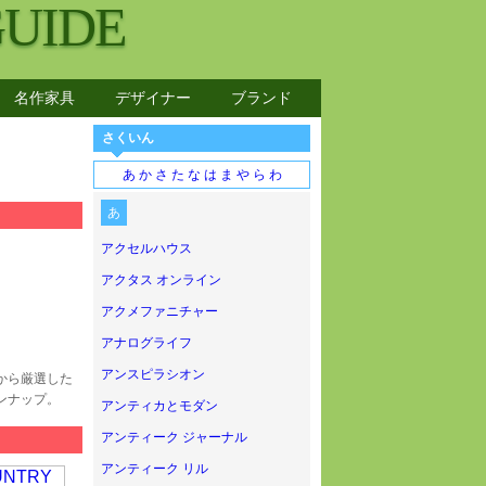
GUIDE
名作家具
デザイナー
ブランド
さくいん
あ
か
さ
た
な
は
ま
や
ら
わ
あ
アクセルハウス
アクタス オンライン
アクメファニチャー
アナログライフ
アンスピラシオン
から厳選した
ンナップ。
アンティカとモダン
アンティーク ジャーナル
アンティーク リル