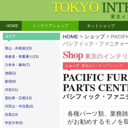
TOKYO
INT
東京イ
HOME
インテリアショップ
ネットショップ
HOME
>
ショップ
> PACIF
エリア
パシフィック・ファニチャ
青山・外苑前(23)
Shop
東京のインテ
表参道・骨董通り(15)
六本木・麻布(7)
ショップ
東京のインテリアショップ
PACIFIC FU
池袋(2)
新宿(6)
PARTS CENT
渋谷(11)
パシフィック・ファニ
恵比寿・広尾(13)
代官山・中目黒(3)
各種パーツ類、業務雑貨
目黒(13)
がお勧めするモノを
学芸大学(5)