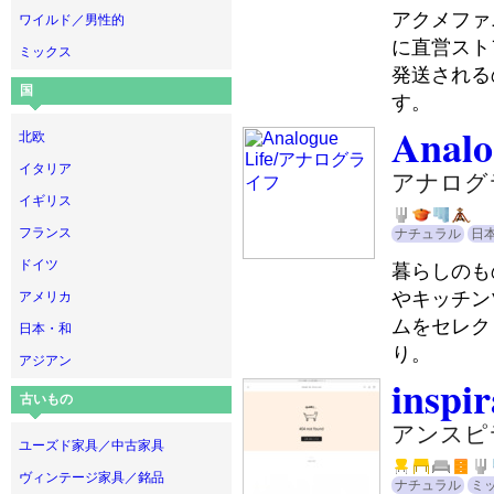
アクメファ
ワイルド／男性的
に直営スト
ミックス
発送される
国
す。
Analo
北欧
イタリア
アナログ
イギリス
フランス
ナチュラル
日
ドイツ
暮らしのも
やキッチン
アメリカ
ムをセレク
日本・和
り。
アジアン
inspir
古いもの
アンスピ
ユーズド家具／中古家具
ヴィンテージ家具／銘品
ナチュラル
ミ