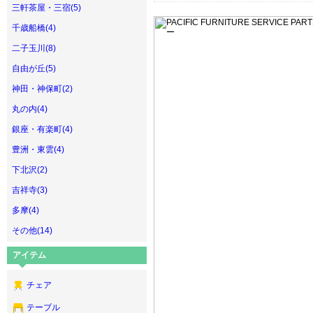
三軒茶屋・三宿(5)
千歳船橋(4)
二子玉川(8)
自由が丘(5)
神田・神保町(2)
丸の内(4)
銀座・有楽町(4)
豊洲・東雲(4)
下北沢(2)
吉祥寺(3)
多摩(4)
その他(14)
アイテム
チェア
テーブル