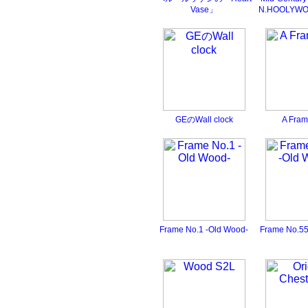
Vase」
N.HOOLYW
GEのWall clock
A Fram
Frame No.1 -Old Wood-
Frame No.55