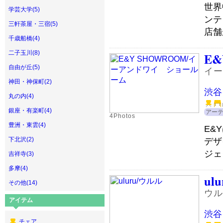
世界
学芸大学(5)
ンテ
三軒茶屋・三宿(5)
店舗
千歳船橋(4)
二子玉川(8)
E&
自由が丘(5)
イー
神田・神保町(2)
渋谷
丸の内(4)
銀座・有楽町(4)
アー
4Photos
豊洲・東雲(4)
E&
下北沢(2)
デザ
ジェ
吉祥寺(3)
多摩(4)
ulu
その他(14)
ウル
アイテム
渋谷
チェア