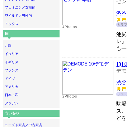
セン
フェミニン／女性的
渋谷
ワイルド／男性的
ミックス
カラ
4Photos
池尻
国
レ」
北欧
も一
イタリア
DE
イギリス
デモ
フランス
ドイツ
渋谷
アメリカ
フェ
日本・和
2Photos
駒場
アジアン
ス、
古いもの
どを
ユーズド家具／中古家具