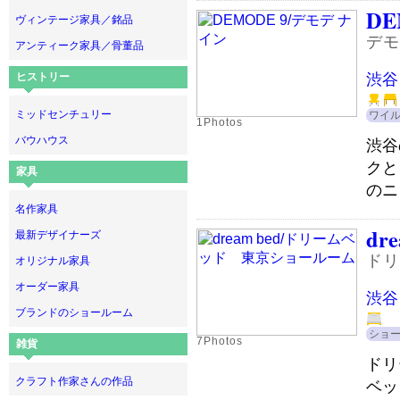
DE
ヴィンテージ家具／銘品
デモ
アンティーク家具／骨董品
渋谷
ヒストリー
ミッドセンチュリー
ワイ
1Photos
バウハウス
渋谷
クと
家具
のニ
名作家具
dre
最新デザイナーズ
ドリ
オリジナル家具
オーダー家具
渋谷
ブランドのショールーム
ショ
7Photos
雑貨
ドリ
クラフト作家さんの作品
ベッ