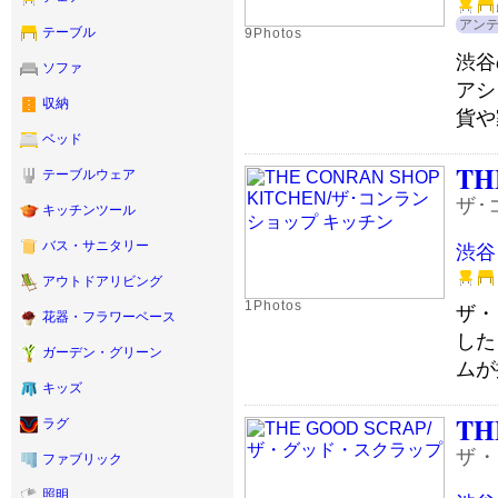
アン
テーブル
9Photos
渋谷
ソファ
アシ
収納
貨や
ベッド
TH
テーブルウェア
ザ･
キッチンツール
バス・サニタリー
渋谷
アウトドアリビング
1Photos
ザ・
花器・フラワーベース
した
ガーデン・グリーン
ムが
キッズ
TH
ラグ
ザ・
ファブリック
照明