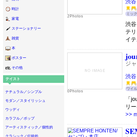
渋谷
時計
ミッ
2Photos
家電
渋谷
ステーショナリー
テリ
イテ
雑貨
本
jou
ポスター
ジャ
その他
渋谷
テイスト
ワイ
0Photos
ナチュラル／シンプル
「jo
モダン／スタイリッシュ
リー
ウッディ
>> 
カラフル／ポップ
アーティスティック／個性的
SE
クラシック／伝統的