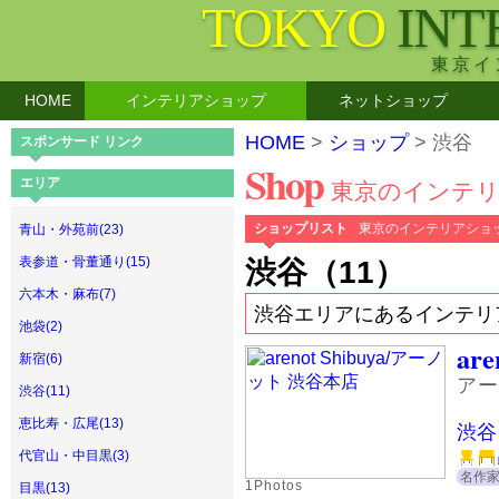
TOKYO
INT
東京イ
HOME
インテリアショップ
ネットショップ
HOME
>
ショップ
> 渋谷
スポンサード リンク
Shop
エリア
東京のインテ
ショップリスト
東京のインテリアショ
青山・外苑前(23)
表参道・骨董通り(15)
渋谷（11）
六本木・麻布(7)
渋谷エリアにあるインテリ
池袋(2)
are
新宿(6)
アー
渋谷(11)
恵比寿・広尾(13)
渋谷
代官山・中目黒(3)
名作
1Photos
目黒(13)