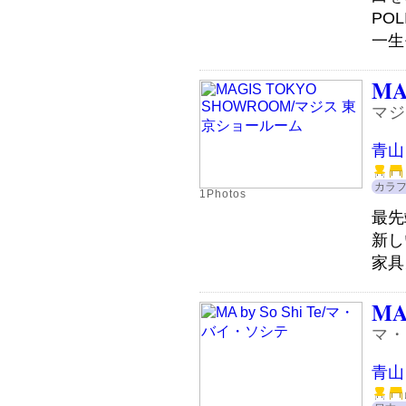
PO
一生
MA
マジ
青山
カラ
1Photos
最先
新し
家具
MA 
マ・
青山