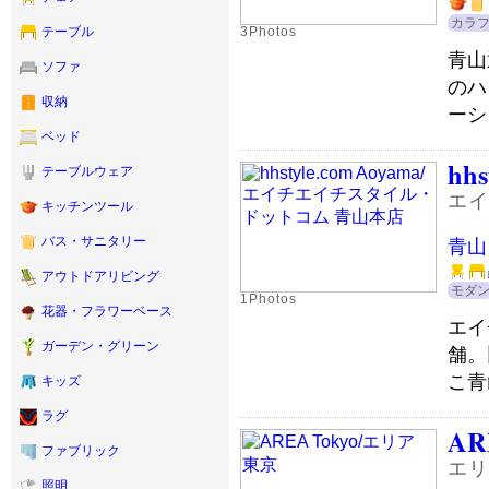
カラ
3Photos
テーブル
青山
ソファ
のハ
収納
ーシ
ベッド
hhs
テーブルウェア
エイ
キッチンツール
バス・サニタリー
青山
アウトドアリビング
モダ
1Photos
花器・フラワーベース
エイ
ガーデン・グリーン
舗。
こ青
キッズ
ラグ
AR
ファブリック
エリ
照明