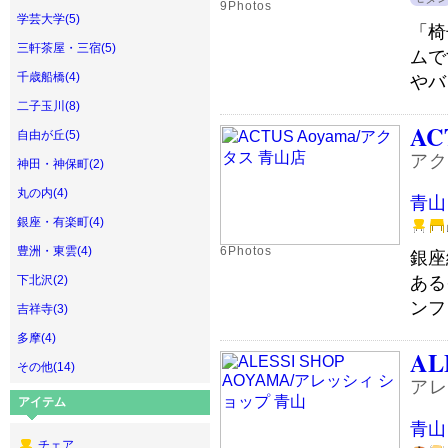
9Photos
学芸大学(5)
「椅
三軒茶屋・三宿(5)
ムで
千歳船橋(4)
やバ
二子玉川(8)
AC
自由が丘(5)
アク
神田・神保町(2)
丸の内(4)
青山
銀座・有楽町(4)
豊洲・東雲(4)
6Photos
銀座
ある
下北沢(2)
ンフ
吉祥寺(3)
多摩(4)
AL
その他(14)
アレ
アイテム
青山
チェア