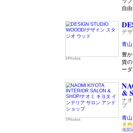
ップ
自由
DE
デザ
青山
豊か
3Photos
貨の
ーダ
NA
& 
ナオ
プ
青山
7Photos
モダ