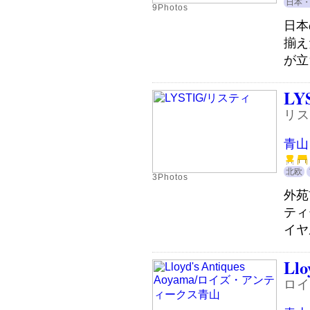
日本
9Photos
日本
揃え
が立
LY
リス
青山
北欧
3Photos
外苑
ティ
イヤ
Llo
ロイ