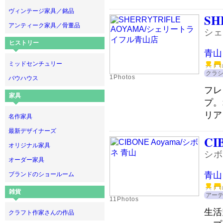
ヴィンテージ家具／銘品
SH
アンティーク家具／骨董品
シェ
ヒストリー
青山
ミッドセンチュリー
クラ
1Photos
バウハウス
フレ
家具
プ。
リア
名作家具
最新デザイナーズ
CI
オリジナル家具
シボ
オーダー家具
青山
ブランドのショールーム
雑貨
アー
11Photos
生活
クラフト作家さんの作品