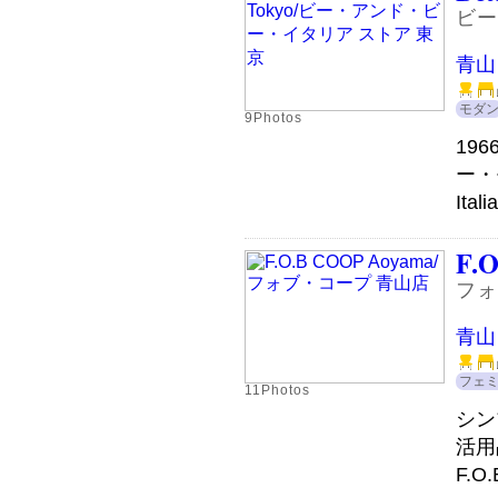
ビー
青山
モダ
9Photos
19
ー・
Ita
F.
フォ
青山
フェ
11Photos
シン
活用
F.