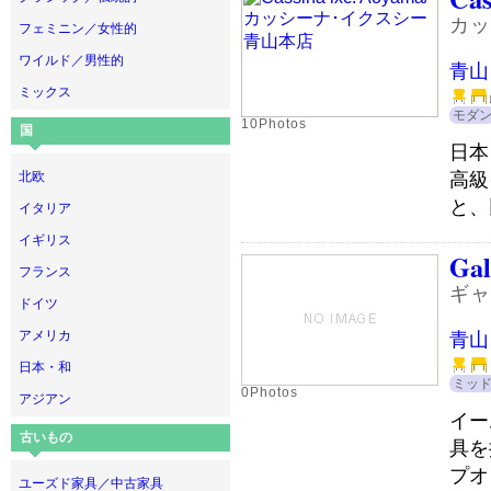
カッ
フェミニン／女性的
ワイルド／男性的
青山
ミックス
モダ
10Photos
国
日本
高級
北欧
と、
イタリア
イギリス
Gal
フランス
ギャ
ドイツ
アメリカ
青山
日本・和
ミッ
0Photos
アジアン
イー
古いもの
具を
プオ
ユーズド家具／中古家具