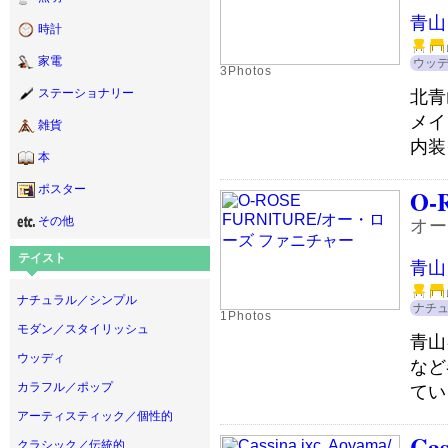
青山
時計
家電
ウッ
3Photos
北青
ステーショナリー
メイ
雑貨
内装
本
ポスター
O-
その他
オー
テイスト
青山
ナチュラル／シンプル
ナチ
1Photos
モダン／スタイリッシュ
青山
ウッディ
など
カラフル／ポップ
てい
アーティスティック／個性的
Cas
クラシック／伝統的