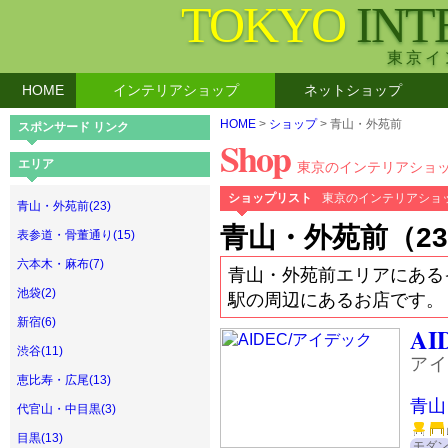
TOKYO
INT
東京イ
HOME
インテリアショップ
ネットショップ
HOME
>
ショップ
> 青山・外苑前
スポンサード リンク
Shop
エリア
東京のインテリアショ
ショップリスト
東京のインテリアショ
青山・外苑前(23)
青山・外苑前（2
表参道・骨董通り(15)
六本木・麻布(7)
青山・外苑前エリアにある
池袋(2)
駅の周辺にあるお店です。
新宿(6)
AI
渋谷(11)
アイ
恵比寿・広尾(13)
青山
代官山・中目黒(3)
目黒(13)
モダ