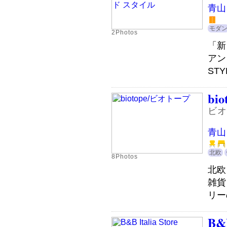
青山
モダ
2Photos
「新
アン
STY
bio
ビオ
青山
北欧
8Photos
北欧
雑貨
リー
B&B