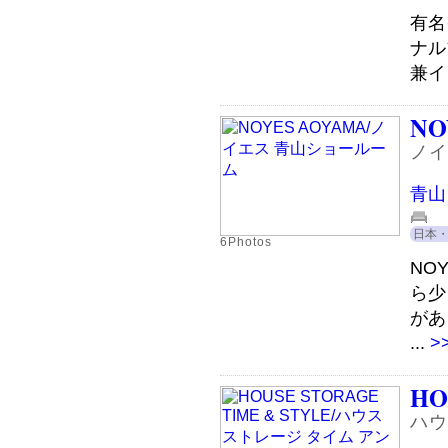
有名
ナル
兼イ
NO
ノイ
青山
日本
6Photos
NO
ら少
があ
...
>
HO
ハウ