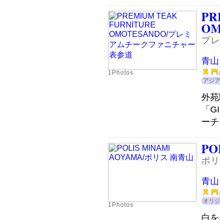
PR
OM
プレ
青山
1Photos
アジ
外苑
「G
ーチ
PO
ポリ
青山
オリ
1Photos
白を