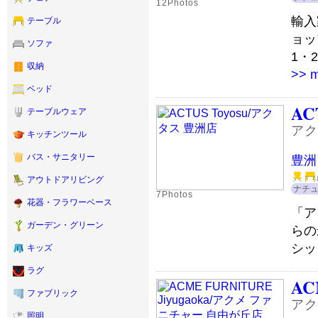
12Photos
輸入
テーブル
ョッ
ソファ
1・
収納
>> 
ベッド
AC
テーブルウェア
アク
キッチンツール
バス・サニタリー
豊洲
アウトドアリビング
ナチ
7Photos
花器・フラワーベース
「ア
ガーデン・グリーン
らの
シッ
キッズ
ラグ
AC
ファブリック
アク
照明