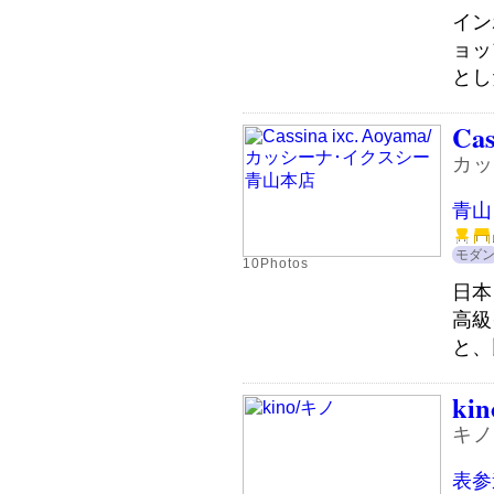
イン
ョッ
とし
Cas
カッ
青山
モダ
10Photos
日本
高級
と、
kin
キノ
表参