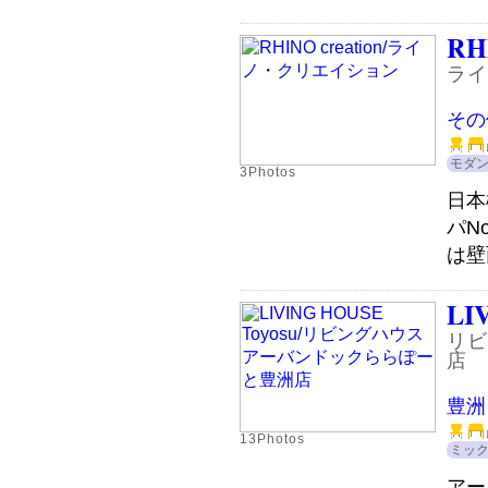
RHI
ライ
その
モダ
3Photos
日本
パN
は壁
LI
リビ
店
豊洲
13Photos
ミッ
アー