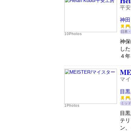
Hei
平安
神田
日本
10Photos
神保
した
４年
ME
マイ
目黒
ミッ
1Photos
目黒
テリ
ン、