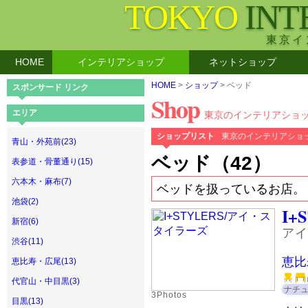
TOKYO
INT
東京イ
HOME
インテリアショップ
ネットショップ
HOME
>
ショップ
> ベッド
スポンサード リンク
Shop
エリア
東京のインテリアショ
ショップリスト
東京のインテリアショ
青山・外苑前(23)
ベッド（42）
表参道・骨董通り(15)
六本木・麻布(7)
ベッドを扱っているお店。
池袋(2)
I+
新宿(6)
アイ
渋谷(11)
恵比
恵比寿・広尾(13)
代官山・中目黒(3)
ナチ
3Photos
目黒(13)