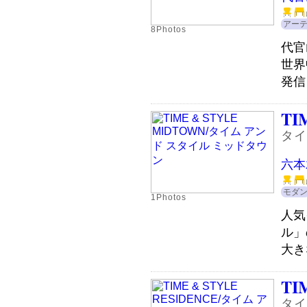
アー
8Photos
代官
世界
発信
TI
タイ
六本
モダ
1Photos
人気
ル」
大き
TI
タイ