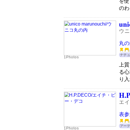
を使
のわ
uni
ウニ
丸の
ナチ
1Photos
上質
る心
り入
H.
エイ
表参
アー
1Photos