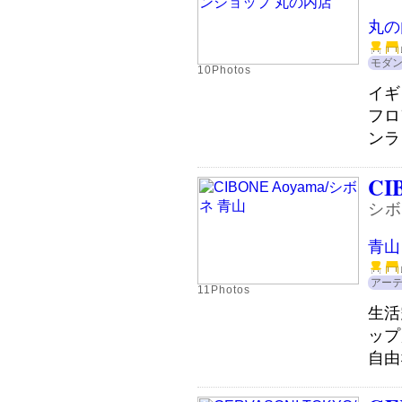
丸の
モダ
10Photos
イギ
フロ
ンラ
CI
シボ
青山
アー
11Photos
生活
ップ
自由