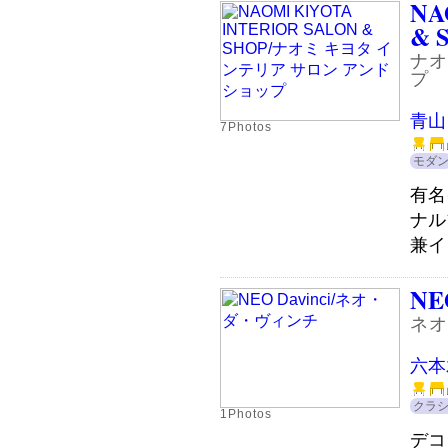
NA
& 
ナオ
プ
青山
7Photos
モダ
有名
ナル
兼イ
NEO
ネオ
六本
クラ
1Photos
デコ