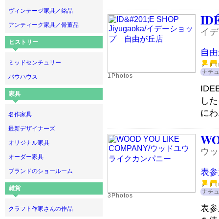
ヴィンテージ家具／銘品
ID
アンティーク家具／骨董品
イデ
ヒストリー
自由
ミッドセンチュリー
ナチ
1Photos
バウハウス
IDE
家具
した
にわ.
名作家具
最新デザイナーズ
WO
オリジナル家具
ウッ
オーダー家具
表参
ブランドのショールーム
雑貨
ナチ
3Photos
表参
クラフト作家さんの作品