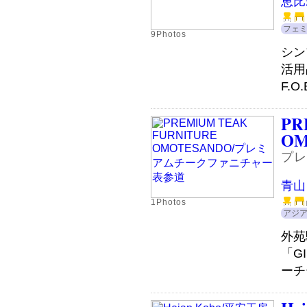
恵比
フェ
9Photos
シン
活用
F.
PR
OM
プレ
青山
1Photos
アジ
外苑
「G
ーチ