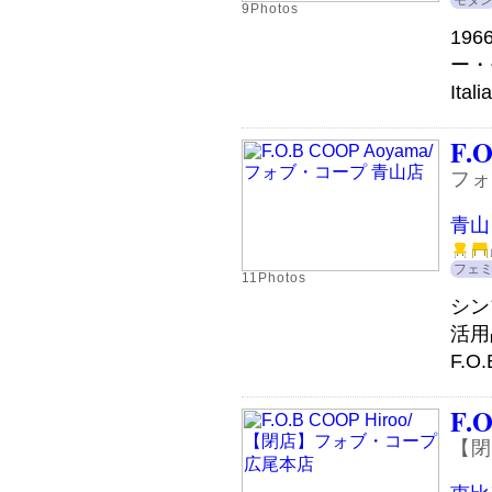
モダ
9Photos
19
ー・
Ita
F.
フォ
青山
フェ
11Photos
シン
活用
F.
F.
【閉