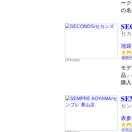
ーク
の名
SE
セカ
池袋
最新
1Photos
モデ
品」
購入
SE
セン
表参
ナチ