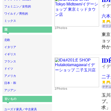
イデ
フェミニン／女性的
ワイルド／男性的
六本
ミックス
オリ
1Photos
国
東京
ョッ
北欧
外か
イタリア
イギリス
ID
フランス
イデ
ドイツ
アメリカ
二子
日本・和
ナチ
1Photos
アジアン
玉川
古いもの
プ。
求」
ユーズド家具／中古家具