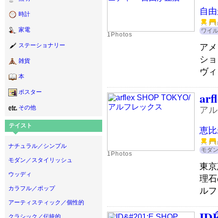
自由
時計
家電
ワイ
1Photos
アメ
ステーショナリー
ショ
雑貨
ヴィ
本
ポスター
ar
その他
アル
テイスト
恵比
ナチュラル／シンプル
モダ
1Photos
モダン／スタイリッシュ
東京
ウッディ
理石
カラフル／ポップ
ルフ
アーティスティック／個性的
ID
クラシック／伝統的