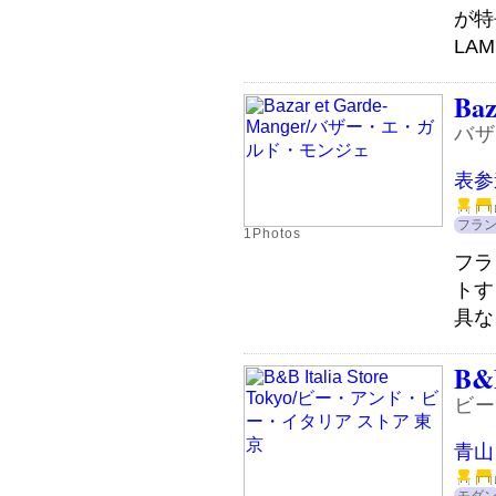
が特
LAM
Baz
バザ
表参
フラ
1Photos
フラ
トす
具な
B&B
ビー
青山