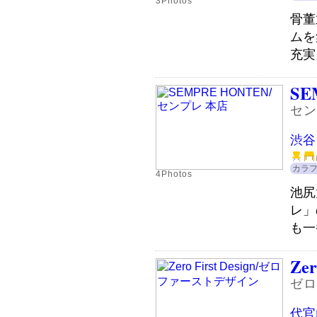
3Photos
骨董
ムを
充実。
SE
セン
渋谷
カラ
4Photos
池尻
レ」
も一
Zer
ゼロ
代官