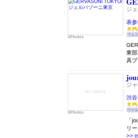
GE
ジェ
表参
フェ
4Photos
GE
東部
具ブ
jou
ジャ
渋谷
ワイ
0Photos
「jo
リー
>> 