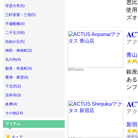
恵比
学芸大学(5)
使用
三軒茶屋・三宿(5)
ズオ
千歳船橋(4)
AC
二子玉川(8)
アク
自由が丘(5)
神田・神保町(2)
青山
丸の内(4)
銀座・有楽町(4)
6Photos
銀座
豊洲・東雲(4)
ある
ンフ
下北沢(2)
吉祥寺(3)
AC
多摩(4)
アク
その他(14)
新宿
アイテム
ナチ
チェア