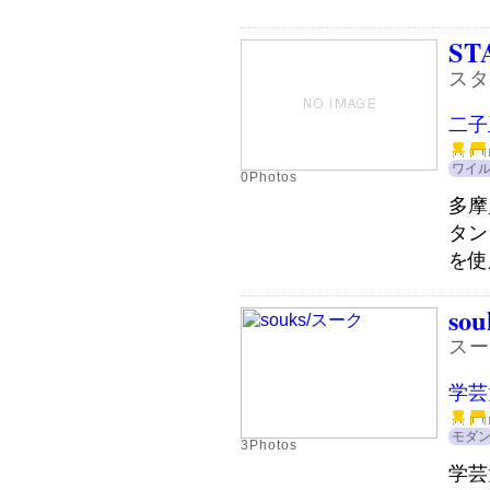
ST
スタ
二子
ワイ
0Photos
多摩
タン
を使
sou
スー
学芸
モダ
3Photos
学芸