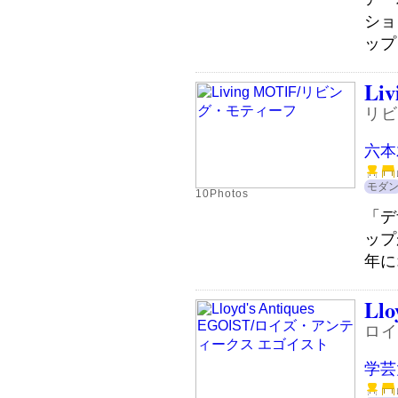
ショ
ップ
Li
リビ
六本
モダ
10Photos
「デ
ップ
年に
Llo
ロイ
学芸