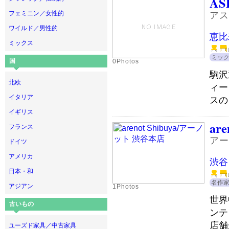
AS
フェミニン／女性的
アス
ワイルド／男性的
恵比
ミックス
ミッ
国
0Photos
駒沢
北欧
ィー
イタリア
スの
イギリス
are
フランス
アー
ドイツ
アメリカ
渋谷
日本・和
名作
アジアン
1Photos
世界
古いもの
ンテ
店舗
ユーズド家具／中古家具