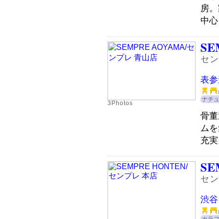
房。
中心
SE
セン
表参
ナチ
3Photos
骨董
ムを
充実。
SE
セン
渋谷