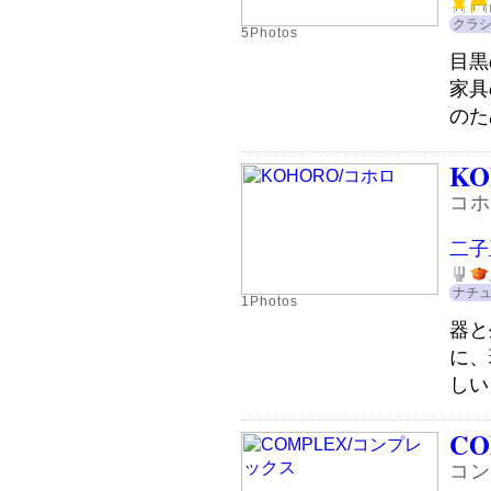
クラ
5Photos
目黒
家具
のた
KO
コホ
二子
ナチ
1Photos
器と
に、
しい
CO
コン