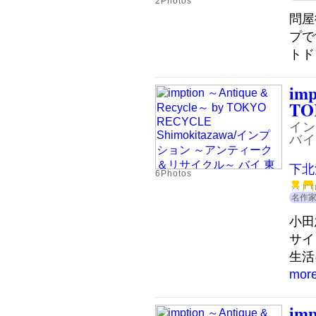
2Photos
問屋
プで
トド
imp
TO
イン
バイ
下北
6Photos
名作
小田
サイ
生活
mor
imp