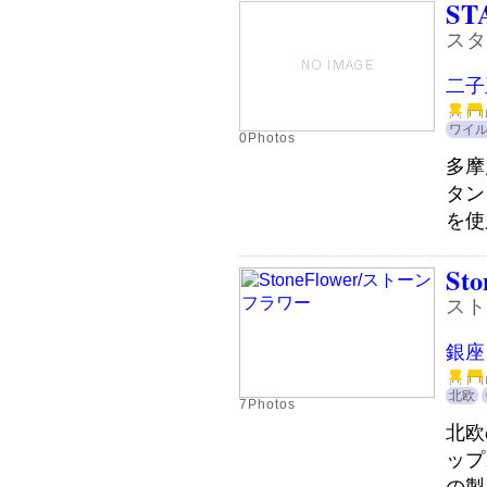
ST
スタ
二子
ワイ
0Photos
多摩
タン
を使
Sto
スト
銀座
北欧
7Photos
北欧
ップ
の製