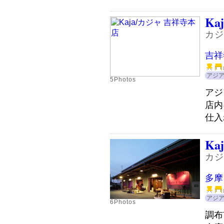
Kaj
カジ
吉祥
アジ
5Photos
アジ
店内
仕入
Kaj
カジ
多摩
アジ
6Photos
調布