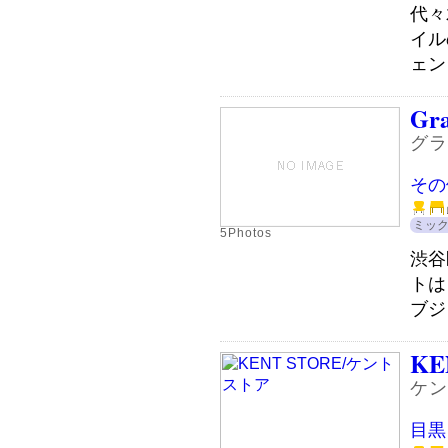
代々
イル
ェンシ
Gra
グラ
その
ミッ
5Photos
渋谷
トは
ブジ
KE
ケン
目黒