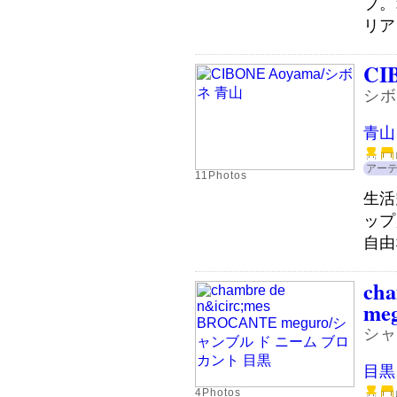
プ。
リア
CI
シボ
青山
アー
11Photos
生活
ップ
自由
ch
me
シャ
目黒
4Photos