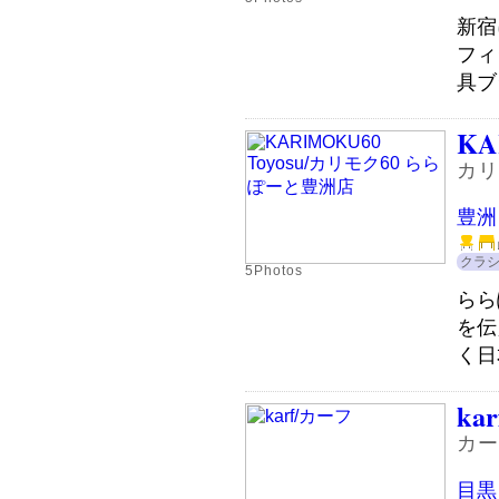
新宿
フィ
具ブ
KA
カリ
豊洲
クラ
5Photos
らら
を伝
く日
kar
カー
目黒