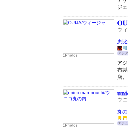
ジェ
OU
ウィ
恵比
アジ
1Photos
アジ
布製
店。
uni
ウニ
丸の
ナチ
1Photos