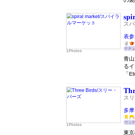
spi
スパ
表参
ナチ
1Photos
青山
るイ
「Et
Thr
スリ
多摩
ウッ
1Photos
東京