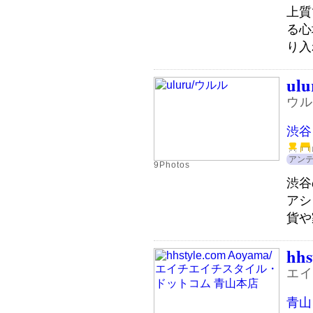
上質
る心
り入
ulu
ウル
渋谷
アン
9Photos
渋谷
アシ
貨や
hhs
エイ
青山