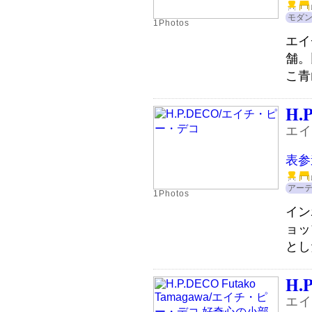
モダ
1Photos
エイ
舗。
こ青
H.
エイ
表参
アー
1Photos
イン
ョッ
とし
H.
エイ