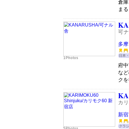
倉庫
まる
KA
可ナ
多摩
日本
1Photos
府中
など
クを
KA
カリ
新宿
クラ
5Photos