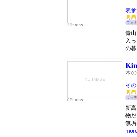
表参
フェ
2Photos
青山
入っ
の暮
Kin
木の
その
ウッ
0Photos
新高
物だ
無垢
mor