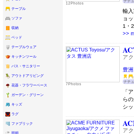
ナチ
12Photos
テーブル
輸入
ョッ
ソファ
1・
収納
>> 
ベッド
AC
テーブルウェア
アク
キッチンツール
バス・サニタリー
豊洲
アウトドアリビング
ナチ
7Photos
花器・フラワーベース
「ア
ガーデン・グリーン
らの
キッズ
シッ
ラグ
AC
ファブリック
アク
照明