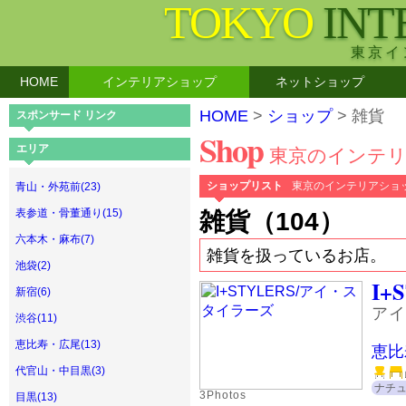
TOKYO
INT
東京イ
HOME
インテリアショップ
ネットショップ
HOME
>
ショップ
> 雑貨
スポンサード リンク
Shop
エリア
東京のインテ
ショップリスト
東京のインテリアショ
青山・外苑前(23)
表参道・骨董通り(15)
雑貨（104）
六本木・麻布(7)
雑貨を扱っているお店。
池袋(2)
I+
新宿(6)
アイ
渋谷(11)
恵比寿・広尾(13)
恵比
代官山・中目黒(3)
ナチ
3Photos
目黒(13)