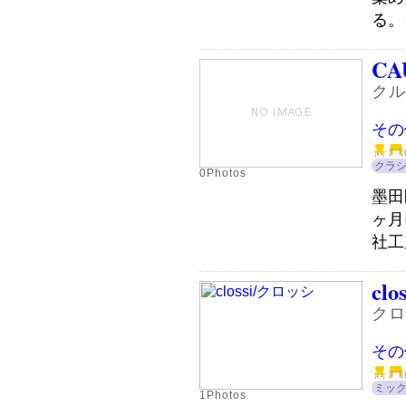
る。
CA
クル
その
クラ
0Photos
墨田
ヶ月
社工
clos
クロ
その
ミッ
1Photos