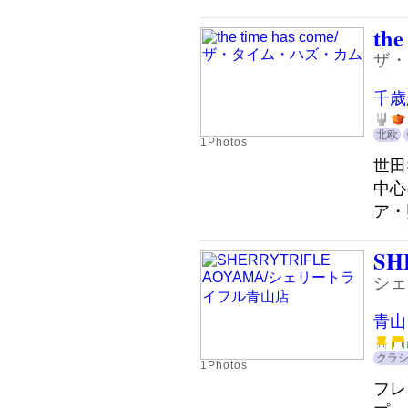
the
ザ・
千歳
北欧
1Photos
世田
中心
ア・
SH
シェ
青山
クラ
1Photos
フレ