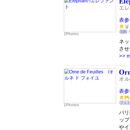
Ele
エレ
表参
北欧
2Photos
ネッ
させた
>> 
Orn
オル
表参
フェ
1Photos
パリ
ップ
やイ