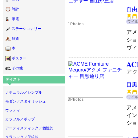
自由
時計
家電
ワイ
1Photos
ステーショナリー
アメ
ショ
雑貨
ヴィ
本
ポスター
AC
その他
アク
テイスト
目黒
ナチュラル／シンプル
ワイ
3Photos
モダン／スタイリッシュ
アメ
ウッディ
イン
カラフル／ポップ
ショ
アーティスティック／個性的
クラシック／伝統的