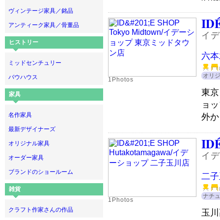
ヴィンテージ家具／銘品
ID
アンティーク家具／骨董品
イデ
ヒストリー
六本
ミッドセンチュリー
オリ
バウハウス
1Photos
東京
家具
ョッ
名作家具
外か
最新デザイナーズ
ID
オリジナル家具
イデ
オーダー家具
ブランドのショールーム
二子
雑貨
ナチ
1Photos
クラフト作家さんの作品
玉川