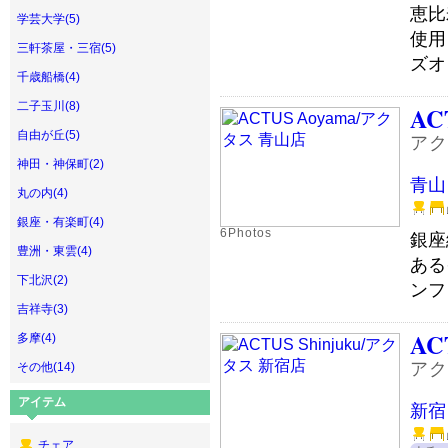
恵比
学芸大学(5)
使用
三軒茶屋・三宿(5)
ズオ
千歳船橋(4)
二子玉川(8)
AC
自由が丘(5)
アク
神田・神保町(2)
青山
丸の内(4)
銀座・有楽町(4)
6Photos
銀座
豊洲・東雲(4)
ある
下北沢(2)
ンフ
吉祥寺(3)
AC
多摩(4)
アク
その他(14)
アイテム
新宿
チェア