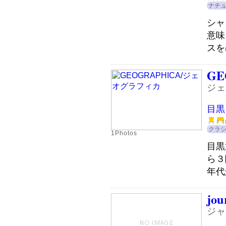
ナチ
シャ
意味
スを
GE
ジェ
目黒
クラ
1Photos
目黒
ら３
年代
jou
ジャ