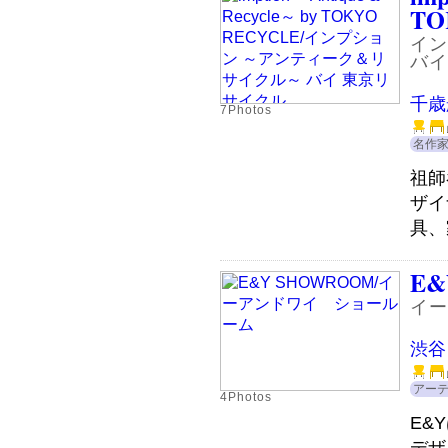
TO
イン
バイ
千歳
7Photos
名作
祖師
ザイ
具、
E&
イー
渋谷
アー
4Photos
E&
デザ