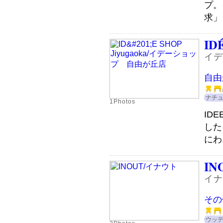
プ。
求」
ID
イデ
自由
ナチ
1Photos
IDE
した
にわ.
IN
イナ
その
ウッ