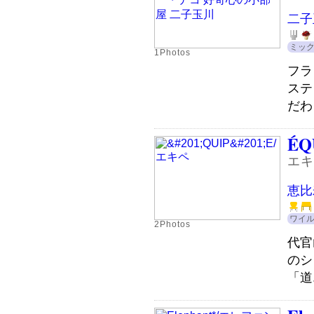
二子
ミッ
1Photos
フラ
ステ
だわ
ÉQ
エキ
恵比
ワイ
2Photos
代官
のシ
「道.