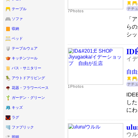
ナチ
テーブル
7Photos
「ア
ソファ
らの
収納
シッ
ベッド
ID
テーブルウェア
イデ
キッチンツール
バス・サニタリー
自由
アウトドアリビング
ナチ
1Photos
花器・フラワーベース
IDE
ガーデン・グリーン
した
キッズ
にわ.
ラグ
ulu
ファブリック
ウル
照明