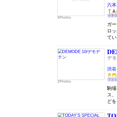
六本
イギ
0Photos
ガー
ロッ
てい
DE
デモ
渋谷
フェ
2Photos
駒場
ス、
どを
TO