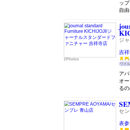
ップ
自由
jou
KI
ジャ
吉祥
2Photos
ワイ
アパ
オー
るの
SE
セン
表参