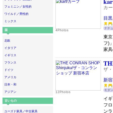
kar
フェミニン／女性的
カー
ワイルド／男性的
目黒
ミックス
ナチ
国
4Photos
東京
北欧
フ)
イタリア
家具
イギリス
TH
フランス
ザ・
ドイツ
アメリカ
新宿
日本・和
モダ
アジアン
12Photos
イギ
古いもの
フロ
ンラ
ユーズド家具／中古家具