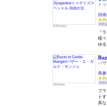
トゥ
自由
ナチ
11Photos
『ラ
様々
ゆる
Baz
バザ
表参
フラ
1Photos
フラ
トす
具な