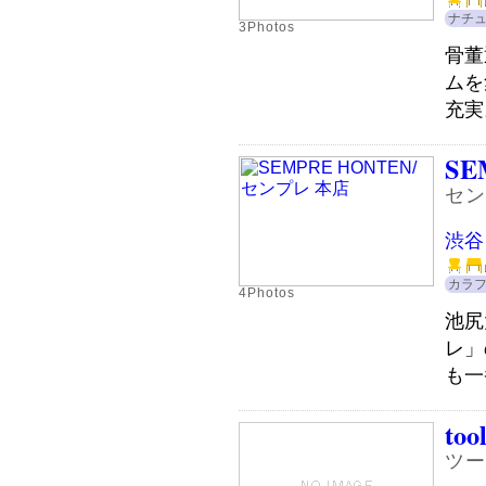
ナチ
3Photos
骨董
ムを
充実。
SE
セン
渋谷
カラ
4Photos
池尻
レ」
も一
too
ツー