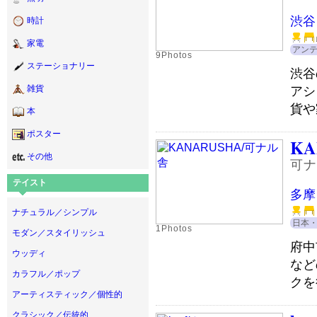
渋谷
時計
家電
アン
9Photos
ステーショナリー
渋谷
アシ
雑貨
貨や
本
ポスター
KA
その他
可ナ
テイスト
多摩
ナチュラル／シンプル
日本
1Photos
モダン／スタイリッシュ
府中
ウッディ
など
カラフル／ポップ
クを
アーティスティック／個性的
クラシック／伝統的