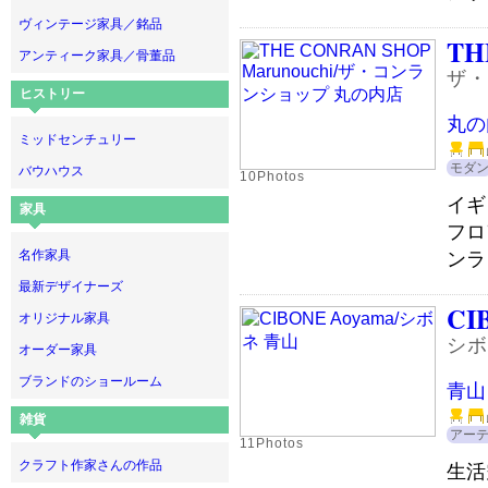
ヴィンテージ家具／銘品
TH
アンティーク家具／骨董品
ザ・
ヒストリー
丸の
ミッドセンチュリー
モダ
バウハウス
10Photos
イギ
家具
フロ
名作家具
ンラ
最新デザイナーズ
CI
オリジナル家具
シボ
オーダー家具
ブランドのショールーム
青山
雑貨
アー
11Photos
クラフト作家さんの作品
生活