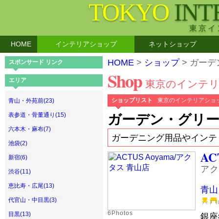
TOKYO
INT
東京イ
HOME
インテリアショップ
ネットショップ
HOME
>
ショップ
> ガー
スポンサード リンク
Shop
エリア
東京のインテ
ショップリスト
東京のインテリアショ
青山・外苑前(23)
表参道・骨董通り(15)
ガーデン・グリー
六本木・麻布(7)
ガーデニング用品やインテ
池袋(2)
AC
新宿(6)
アク
渋谷(11)
恵比寿・広尾(13)
青山
代官山・中目黒(3)
6Photos
目黒(13)
銀座