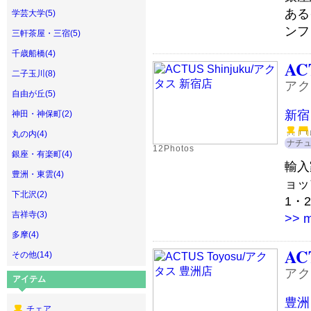
ある
学芸大学(5)
ンフ
三軒茶屋・三宿(5)
千歳船橋(4)
AC
二子玉川(8)
アク
自由が丘(5)
新宿
神田・神保町(2)
丸の内(4)
ナチ
12Photos
銀座・有楽町(4)
輸入
豊洲・東雲(4)
ョッ
下北沢(2)
1・
吉祥寺(3)
>> 
多摩(4)
AC
その他(14)
アク
アイテム
豊洲
チェア