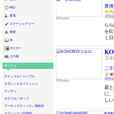
豊洲
時計
家電
クラ
5Photos
ステーショナリー
らら
を伝
雑貨
く日
本
ポスター
KO
その他
コホ
テイスト
二子
ナチュラル／シンプル
ナチ
1Photos
モダン／スタイリッシュ
器と
ウッディ
に、
カラフル／ポップ
しい
アーティスティック／個性的
SO
クラシック／伝統的