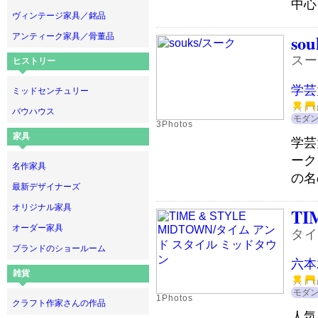
中心
ヴィンテージ家具／銘品
sou
アンティーク家具／骨董品
スー
ヒストリー
学芸
ミッドセンチュリー
バウハウス
モダ
3Photos
家具
学芸
ーク
名作家具
の名
最新デザイナーズ
オリジナル家具
TI
オーダー家具
タイ
ブランドのショールーム
六本
雑貨
モダ
1Photos
クラフト作家さんの作品
人気