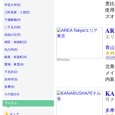
恵比
学芸大学(5)
使用
三軒茶屋・三宿(5)
ズオ
千歳船橋(4)
二子玉川(8)
AR
自由が丘(5)
エリ
神田・神保町(2)
青山
丸の内(4)
銀座・有楽町(4)
ウッ
3Photos
豊洲・東雲(4)
北青
下北沢(2)
メイ
内装
吉祥寺(3)
多摩(4)
KA
その他(14)
可ナ
アイテム
多摩
チェア