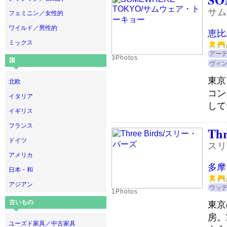
サム
フェミニン／女性的
ワイルド／男性的
恵比
ミックス
アー
3Photos
国
ヴィ
東京
北欧
コン
イタリア
して
イギリス
フランス
Thr
ドイツ
スリ
アメリカ
多摩
日本・和
アジアン
ウッ
1Photos
古いもの
東京
房。
ユーズド家具／中古家具