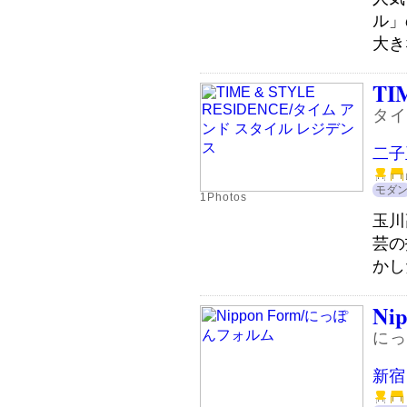
ル」
大き
TI
タイ
二子
モダ
1Photos
玉川
芸の
かし
Ni
にっ
新宿