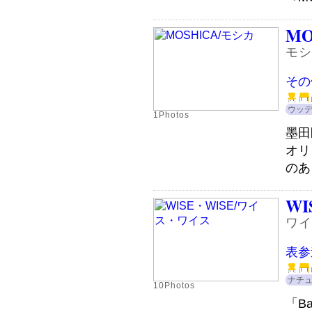
MO
モシ
その
ウッ
1Photos
墨田
オリ
のあ
WI
ワイ
表参
ナチ
10Photos
「B