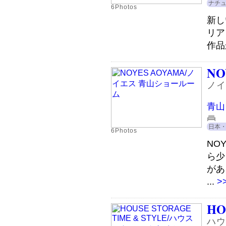
ナチ
6Photos
新し
リア
作品
NO
ノイ
青山
日本
6Photos
NO
ら少
があ
...
>
HO
ハウ