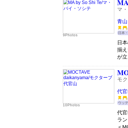
MA 
マ・
青山
日本
9Photos
日本
揃え
が立
MO
モク
代官
ウッ
10Photos
代官
ラン
＜M