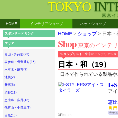
TOKYO
INT
東京イ
HOME
インテリアショップ
ネットショップ
HOME
>
ショップ
> 日本・
スポンサード リンク
Shop
エリア
東京のインテ
ショップリスト
東京のインテリアショ
青山・外苑前(23)
表参道・骨董通り(15)
日本・和（19）
六本木・麻布(7)
日本で作られている製品や
池袋(2)
I+
新宿(6)
アイ
渋谷(11)
恵比寿・広尾(13)
恵比
代官山・中目黒(3)
ナチ
3Photos
目黒(13)