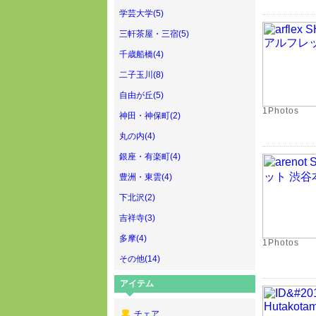
学芸大学(5)
三軒茶屋・三宿(5)
千歳船橋(4)
二子玉川(8)
自由が丘(5)
1Photos
神田・神保町(2)
丸の内(4)
銀座・有楽町(4)
豊洲・東雲(4)
下北沢(2)
吉祥寺(3)
多摩(4)
1Photos
その他(14)
アイテム
チェア