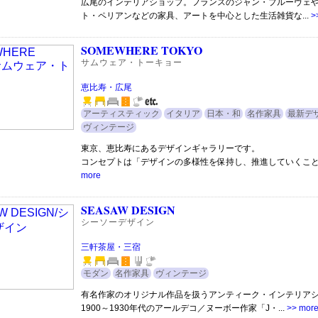
広尾のインテリアショップ。フランスのジャン・プルーヴェ
ト・ペリアンなどの家具、アートを中心とした生活雑貨な...
>
SOMEWHERE TOKYO
サムウェア・トーキョー
恵比寿・広尾
アーティスティック
イタリア
日本・和
名作家具
最新デ
ヴィンテージ
東京、恵比寿にあるデザインギャラリーです。
コンセプトは「デザインの多様性を保持し、推進していくこと」
more
SEASAW DESIGN
シーソーデザイン
三軒茶屋・三宿
モダン
名作家具
ヴィンテージ
有名作家のオリジナル作品を扱うアンティーク・インテリア
1900～1930年代のアールデコ／ヌーボー作家「J・...
>> mor