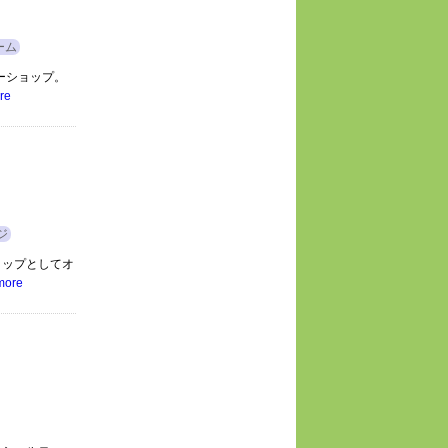
ーム
ーショップ。
re
ジ
ョップとしてオ
more