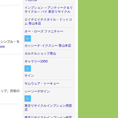
インプション ～アンティーク＆リ
サイクル～ バイ 東京リサイクル
エイチエイチスタイル・ドットコ
ム 青山本店
オー・ローズ ファニチャー
か
るシンプル・モ
カッシーナ･イクスシー 青山本店
ore
カルテルショップ青山
ギャラリー1950
さ
サイン
サムウェア・トーキョー
ョップ。渋谷の
シーソーデザイン
た
東京リサイクルインプション用賀
店
東京リサイクルインプション経堂