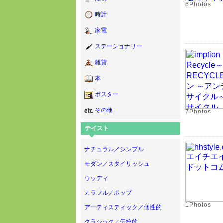
6Photos
時計
家電
ステーショナリー
雑貨
本
ポスター
その他
7Photos
テイスト
ナチュラル／シンプル
モダン／スタイリッシュ
ウッディ
カラフル／ポップ
1Photos
アーティスティック／個性的
クラシック／伝統的