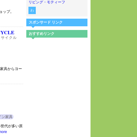
リビング・モティーフ
わ
ョップ。
スポンサード リンク
ECYCLE
おすすめリンク
リサイクル
ズ家具からヨー
イン家具
い世代が多い原
more