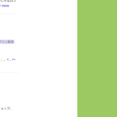
やシャルロッ
> more
ザイン家具
。<...
>>
ショップ。
e