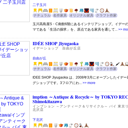
二子玉川
ナチュラル
名作家具
オリジナル家具
クラフト作家
玉川高島屋S・C南館6階にあるインテリアショップ。イデー
マである「生活の探求」を、原点である家具を通して...
>> mo
IDÉE SHOP Jiyugaoka
イデーショップ 自由が丘店
自由が丘
ナチュラル
名作家具
オリジナル家具
クラフト作家
IDEE SHOP Jiyugaoka は、2008年3月にオープンしたイ
グショップです。3フロアにわ...
>> more
imption ～Antique & Recycle～ by TOKYO R
Shimokitazawa
インプション ～アンティーク＆リサイクル～ バイ 東京
北沢店
下北沢