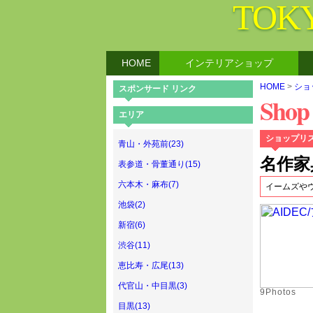
TOK
HOME
インテリアショップ
HOME
>
ショ
スポンサード リンク
Shop
エリア
ショップリ
青山・外苑前(23)
名作家
表参道・骨董通り(15)
六本木・麻布(7)
イームズや
池袋(2)
新宿(6)
渋谷(11)
恵比寿・広尾(13)
代官山・中目黒(3)
9Photos
目黒(13)