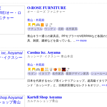
O-ROSE FURNITURE
オー・ローズ ファニチャー
青山・外苑前
ナチュラル
ウッディ
北欧
名作家具
青山キラー通りの家具店。PPモブラーやVERPANなど各国の
具、雑貨、建材などを扱っている。...
>> more
Cassina ixc. Aoyama
カッシーナ･イクスシー 青山本店
青山・外苑前
モダン
イタリア
名作家具
最新デザイン家具
ショールー
日本を代表するセレブ系インテリアショップ。超高級イタリ
ンド「カッシーナ」と、比較的安価なセレクト＆オリジ...
>> 
Kartell Shop Aoyama
カルテルショップ青山