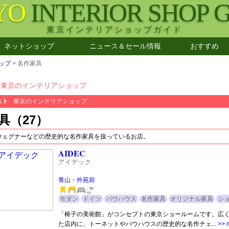
YO
INTERIOR SHOP 
東京インテリアショップガイド
ネットショップ
ニュース＆セール情報
おすすめ
ップ
> 名作家具
東京のインテリアショップ
スト
東京のインテリアショップ
具（27）
ウェグナーなどの歴史的な名作家具を扱っているお店。
AIDEC
アイデック
青山・外苑前
モダン
ドイツ
バウハウス
名作家具
オリジナル家具
シ
「椅子の美術館」がコンセプトの東京ショールームです。広
た店内に、トーネットやバウハウスの歴史的な名作チェ...
>> 