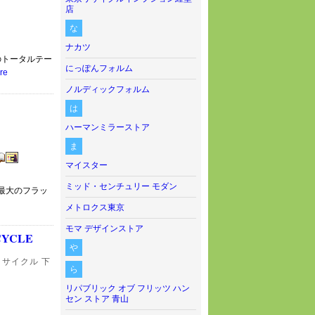
店
な
ナカツ
のトータルテー
にっぽんフォルム
re
ノルディックフォルム
は
ハーマンミラーストア
ま
マイスター
ミッド・センチュリー モダン
デー最大のフラッ
メトロクス東京
モマ デザインストア
ECYCLE
や
リサイクル 下
ら
リパブリック オブ フリッツ ハン
セン ストア 青山