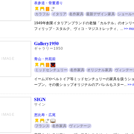
表参道・骨董通り
カラフル
イタリア
名作家具
最新デザイン家具
ショール
1949年創業イタリアンブランドの老舗「カルテル」のオンリ
フィリップ・スタルク、ヴィコ・マジストレッティ、...
>> mo
Gallery1950
ギャラリー1950
青山・外苑前
ミッドセンチュリー
名作家具
オリジナル家具
ヴィンテー
イームズやベルトイア等ミッドセンチュリーの家具を扱うシ
ープン。その後ショップオリジナルのアパレルもスター...
>> 
SIGN
サイン
恵比寿・広尾
フランス
名作家具
ヴィンテージ