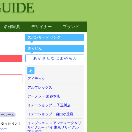
GUIDE
名作家具
デザイナー
ブランド
スポンサード リンク
さくいん
あ
か
さ
た
な
は
ま
や
ら
わ
あ
アイデック
アルフレックス
アーノット 渋谷本店
イデーショップ 二子玉川店
イデーショップ 自由が丘店
ョールーム
インプション ～アンティーク＆リ
くゆったりとし
サイクル～ バイ 東京リサイクル
more
下北沢店