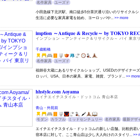
名作家具
ユーズド
小田急線下北沢駅、南口徒歩5分茶沢通り沿いのリサイクルシ
生活に必要な家具家電を始め、ヨーロッパや...
>> more
imption ～Antique & Recycle～ by TOKYO R
インプション ～アンティーク＆リサイクル～ バイ 東京
千歳船橋
名作家具
ユーズド
祖師谷大蔵にあるリサイクルショップ。USEDのデザイナー
ロッパ、USA、日本の家具、家電、雑貨、ブランド...
>> more
hhstyle.com Aoyama
エイチエイチスタイル・ドットコム 青山本店
青山・外苑前
モダン
カラフル
ミッドセンチュリー
名作家具
最新デザ
エイチエイチスタイル・ドットコムの新しい店舗。比較的若
宿本店に対して、ここ青山店は少し大人向けのスタイリ...
>> 