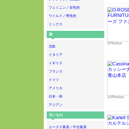
フェミニン／女性的
ワイルド／男性的
ミックス
国
1Photos
北欧
イタリア
イギリス
フランス
ドイツ
アメリカ
日本・和
10Photos
アジアン
古いもの
ユーズド家具／中古家具