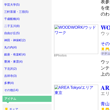
表参
学芸大学(5)
を使
三軒茶屋・三宿(5)
のわ
千歳船橋(4)
W
二子玉川(8)
ウッ
自由が丘(5)
神田・神保町(2)
その
丸の内(4)
ナチ
銀座・有楽町(4)
8Photos
ウッ
豊洲・東雲(4)
ンテ
下北沢(2)
上の
吉祥寺(3)
多摩(4)
AR
その他(14)
エリ
アイテム
青山
チェア