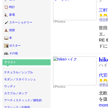
時計
三軒
家電
ウッ
7Photos
ステーショナリー
世田
雑貨
エ。
本
RE
ドに.
ポスター
その他
hik
テイスト
ハイ
ナチュラル／シンプル
代官
モダン／スタイリッシュ
ナチ
ウッディ
2Photos
北欧
カラフル／ポップ
を扱
アーティスティック／個性的
mor
クラシック／伝統的