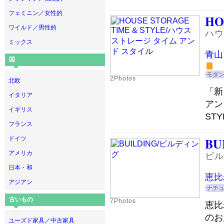
フェミニン／女性的
HO
ワイルド／男性的
ハウ
ミックス
青山
国
モダ
2Photos
北欧
「新
イタリア
アン
イギリス
STY
フランス
ドイツ
BU
アメリカ
ビル
日本・和
恵比
アジアン
ナチ
古いもの
7Photos
恵比
のお
ユーズド家具／中古家具