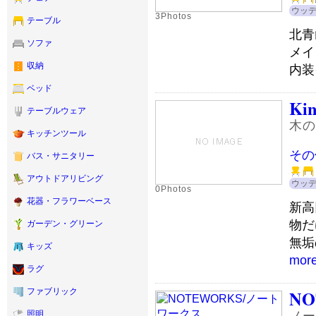
ウッ
3Photos
テーブル
北青
ソファ
メイ
収納
内装
ベッド
Kin
テーブルウェア
木の
キッチンツール
その
バス・サニタリー
アウトドアリビング
ウッ
0Photos
花器・フラワーベース
新高
物だ
ガーデン・グリーン
無垢
キッズ
mor
ラグ
NO
ファブリック
ノー
照明