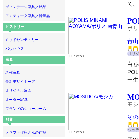
で、
ヴィンテージ家具／銘品
アンティーク家具／骨董品
PO
ヒストリー
ポリ
ミッドセンチュリー
青山
バウハウス
オリ
1Photos
家具
白を
PO
名作家具
一生
最新デザイナーズ
オリジナル家具
MO
オーダー家具
モシ
ブランドのショールーム
その
雑貨
ウッ
1Photos
クラフト作家さんの作品