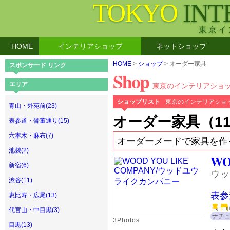
TOKYO
INT
東京イ
HOME
インテリアショップ
ネットショップ
HOME
>
ショップ
> オーダー家具
スポンサード リンク
Shop
エリア
東京のインテリアショ
ショップリスト
東京のインテリアショ
青山・外苑前(23)
オーダー家具（1
表参道・骨董通り(15)
六本木・麻布(7)
オーダーメードで家具を作
池袋(2)
WO
新宿(6)
ウッ
渋谷(11)
表参
恵比寿・広尾(13)
代官山・中目黒(3)
ナチ
3Photos
目黒(13)