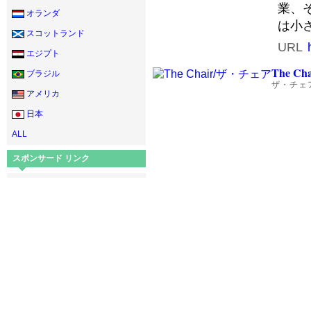
業、
オランダ
は小
スコットランド
URL
エジプト
The Cha
ブラジル
ザ・チェ
アメリカ
日本
ALL
スポンサード リンク