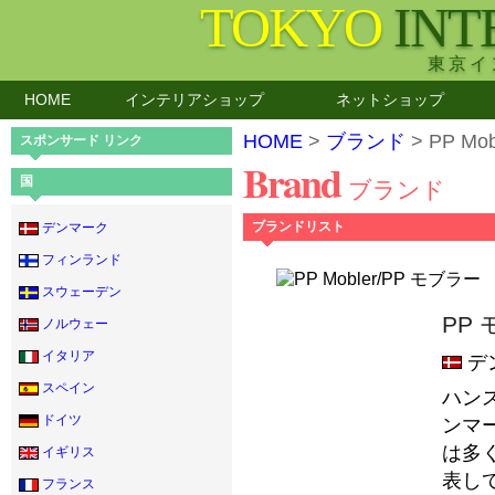
TOKYO
INT
東京イ
HOME
インテリアショップ
ネットショップ
HOME
>
ブランド
> PP Mo
スポンサード リンク
Brand
国
ブランド
ブランドリスト
デンマーク
フィンランド
スウェーデン
PP
ノルウェー
イタリア
デ
スペイン
ハン
ドイツ
ンマ
は多
イギリス
表し
フランス