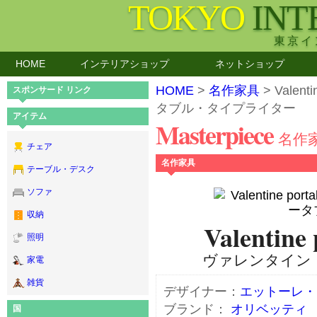
TOKYO
INT
東京イ
HOME
インテリアショップ
ネットショップ
HOME
>
名作家具
> Valent
スポンサード リンク
タブル・タイプライター
アイテム
Masterpiece
名作
チェア
名作家具
テーブル・デスク
ソファ
収納
Valentine 
照明
ヴァレンタイン
家電
雑貨
デザイナー：
エットーレ・
ブランド：
オリベッティ
国