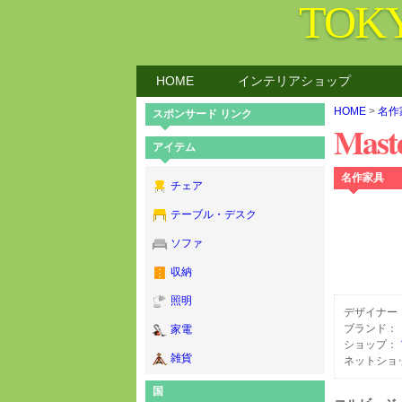
TOK
HOME
インテリアショップ
HOME
>
名作
スポンサード リンク
Maste
アイテム
名作家具
チェア
テーブル・デスク
ソファ
収納
照明
デザイナー
ブランド：
家電
ショップ：
雑貨
ネットショ
国