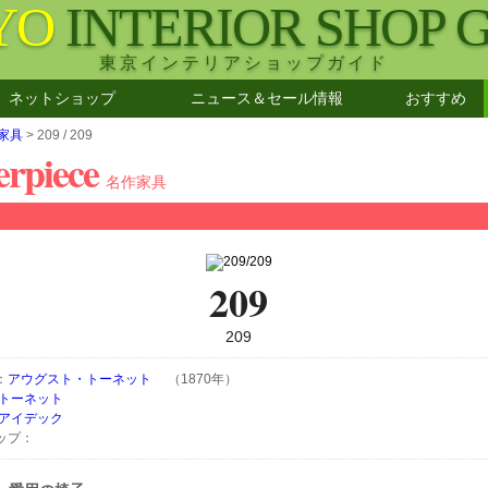
YO
INTERIOR SHOP 
東京インテリアショップガイド
ネットショップ
ニュース＆セール情報
おすすめ
家具
> 209 / 209
rpiece
名作家具
209
209
：
アウグスト・トーネット
（1870年）
トーネット
アイデック
ップ：