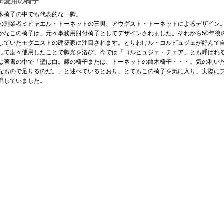
ェ愛用の椅子
木椅子の中でも代表的な一脚。
の創業者ミヒャエル・トーネットの三男、アウグスト・トーネットによるデザイン
かなこの椅子は、元々事務用肘付椅子としてデザインされました。それから50年後の
していたモダニストの建築家に注目されます。とりわけル・コルビュジェが好んで
して度々使用したことで脚光を浴び、今では「コルビュジェ・チェア」とも呼ばれ
は著書の中で「壁は白。籐の椅子または、トーネットの曲木椅子・・・。気の利い
なもので足りるのだ。」と述べているとおり、とてもこの椅子を気に入り、実際に
用していました。