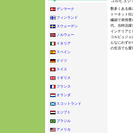
コルビュジ
数多くある曲
デンマーク
トーネット社
フィンランド
繊細で表情豊
代、当時活躍
スウェーデン
インテリアと
ノルウェー
コルビュジェ
んなにわずか
イタリア
の生活でも愛
スペイン
ドイツ
スイス
イギリス
フランス
オランダ
スコットランド
エジプト
ブラジル
アメリカ