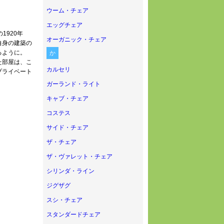
ウーム・チェア
。
エッグチェア
1920年
オーガニック・チェア
自身の建築の
るように。
か
た部屋は、こ
カルセリ
プライベート
ガーランド・ライト
キャブ・チェア
コステス
サイド・チェア
ザ・チェア
ザ・ヴァレット・チェア
シリンダ・ライン
ジグザグ
スシ・チェア
スタンダードチェア