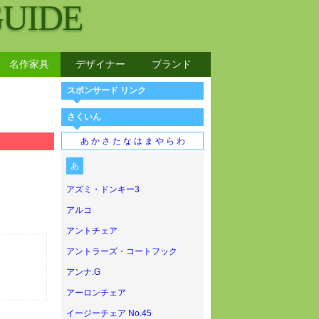
GUIDE
名作家具
デザイナー
ブランド
スポンサード リンク
さくいん
あ
か
さ
た
な
は
ま
や
ら
わ
あ
アズミ・ドンキー3
アルコ
アントチェア
アントラーズ・コートフック
アンナ.G
アーロンチェア
イージーチェア No.45