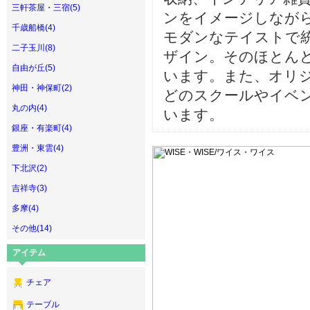
三軒茶屋・三宿(5)
ンをイメージしなが
千歳船橋(4)
モダンなテイストで
二子玉川(8)
ザイン。そのほとん
自由が丘(5)
います。また、オリ
神田・神保町(2)
どのスクールやイベ
丸の内(4)
います。
銀座・有楽町(4)
豊洲・東雲(4)
下北沢(2)
吉祥寺(3)
多摩(4)
その他(14)
アイテム
チェア
テーブル