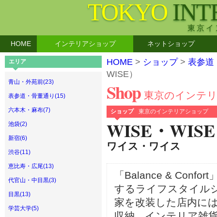
TOKYO
INT
東京イ
HOME
インテリアショップ
ネットショップ
HOME
>
ショップ
>
表参道
エリア
WISE）
青山・外苑前(23)
Shop
東京のインテ
表参道・骨董通り(15)
六本木・麻布(7)
ショップ
東京のインテリアショップ
WISE・WISE
池袋(2)
新宿(6)
ワイス・ワイス
渋谷(11)
恵比寿・広尾(13)
「Balance & Co
代官山・中目黒(3)
するライフスタイル
目黒(13)
家を改装した店内に
学芸大学(5)
収納、インテリア雑