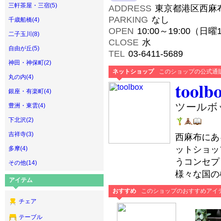
三軒茶屋・三宿(5)
ADDRESS
東京都港区西麻布1
PARKING
なし
千歳船橋(4)
OPEN
10:00～19:00（日曜1
二子玉川(8)
CLOSE
水
自由が丘(5)
TEL
03-6411-5689
神田・神保町(2)
ネットショップ
このショップの公式通
丸の内(4)
toolb
銀座・有楽町(4)
ツールボ
豊洲・東雲(4)
下北沢(2)
吉祥寺(3)
西麻布にあ
ットショッ
多摩(4)
うコンセプ
その他(14)
様々な国の
アイテム
おすすめ
このショップのおすすめアイ
チェア
テーブル