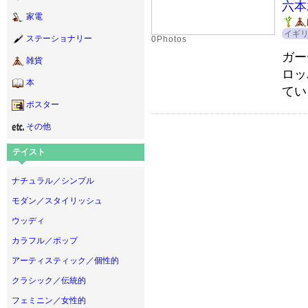
六本
家電
イギ
ステーショナリー
0Photos
ガー
雑貨
ロッ
本
てい
ポスター
その他
テイスト
ナチュラル／シンプル
モダン／スタイリッシュ
ウッディ
カラフル／ポップ
アーティスティック／個性的
クラシック／伝統的
フェミニン／女性的