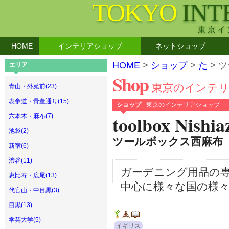
TOKYO
INT
東京イ
HOME
インテリアショップ
ネットショップ
HOME
>
ショップ
>
た
> ツ
エリア
Shop
東京のインテ
青山・外苑前(23)
表参道・骨董通り(15)
ショップ
東京のインテリアショップ
toolbox Nishi
六本木・麻布(7)
池袋(2)
ツールボックス西麻布
新宿(6)
渋谷(11)
ガーデニング用品の
恵比寿・広尾(13)
中心に様々な国の様
代官山・中目黒(3)
目黒(13)
学芸大学(5)
イギリス