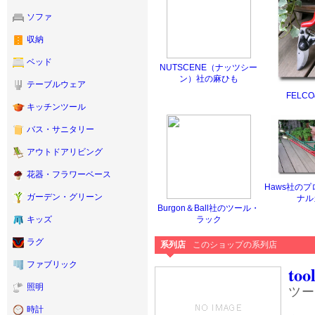
ソファ
収納
ベッド
NUTSCENE（ナッツシー
ン）社の麻ひも
テーブルウェア
FELCO
キッチンツール
バス・サニタリー
アウトドアリビング
花器・フラワーベース
Haws社の
ガーデン・グリーン
ナル
Burgon＆Ball社のツール・
ラック
キッズ
ラグ
系列店
このショップの系列店
ファブリック
too
照明
ツー
時計