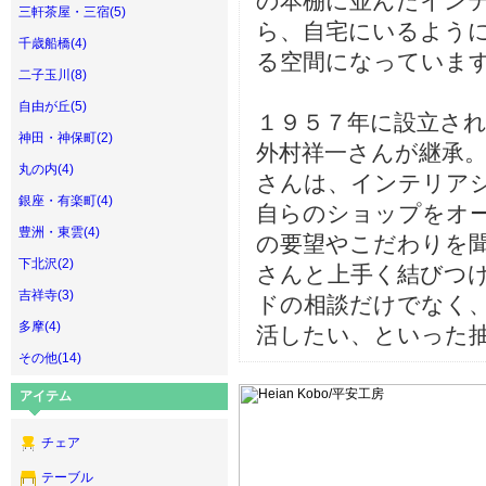
の本棚に並んだイン
三軒茶屋・三宿(5)
ら、自宅にいるよう
千歳船橋(4)
る空間になっていま
二子玉川(8)
自由が丘(5)
１９５７年に設立さ
神田・神保町(2)
外村祥一さんが継承
丸の内(4)
さんは、インテリア
銀座・有楽町(4)
自らのショップをオ
豊洲・東雲(4)
の要望やこだわりを
下北沢(2)
さんと上手く結びつ
吉祥寺(3)
ドの相談だけでなく
多摩(4)
活したい、といった
その他(14)
アイテム
チェア
テーブル