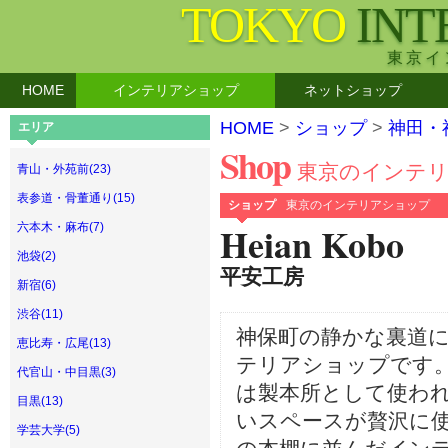
TOKYO
INT
東京イ
HOME
インテリアショップ
ネットショップ
HOME
>
ショップ
>
神田・
エリア
Shop
東京のインテ
青山・外苑前(23)
表参道・骨董通り(15)
ショップ
東京のインテリアショップ
Heian Kobo
六本木・麻布(7)
池袋(2)
平安工房
新宿(6)
渋谷(11)
神保町の静かな裏道
恵比寿・広尾(13)
テリアショップです
代官山・中目黒(3)
は製本所として使われ
目黒(13)
いスペースが贅沢に
学芸大学(5)