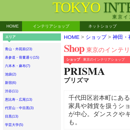
TOKYO
INT
東京イ
HOME
インテリアショップ
ネットショップ
HOME
>
ショップ
>
神田・
エリア
Shop
東京のインテ
青山・外苑前(23)
表参道・骨董通り(15)
ショップ
東京のインテリアショップ
PRISMA
六本木・麻布(7)
池袋(2)
プリズマ
新宿(6)
渋谷(11)
千代田区岩本町にあ
恵比寿・広尾(13)
家具や雑貨を扱うシ
代官山・中目黒(3)
が中心。ダンスクや
目黒(13)
も。
学芸大学(5)