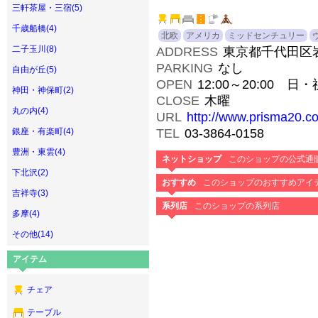
三軒茶屋・三宿(5)
千歳船橋(4)
北欧
アメリカ
ミッドセンチュリー
二子玉川(8)
ADDRESS
東京都千代田区岩本
PARKING
なし
自由が丘(5)
OPEN
12:00～20:00 日・祝
神田・神保町(2)
CLOSE
木曜
丸の内(4)
URL
http://www.prisma20.c
TEL
03-3864-0158
銀座・有楽町(4)
豊洲・東雲(4)
ネットショップ
このショップの公式通
下北沢(2)
おすすめ
このショップのおすすめアイ
吉祥寺(3)
系列店
このショップの系列店
多摩(4)
その他(14)
アイテム
チェア
テーブル