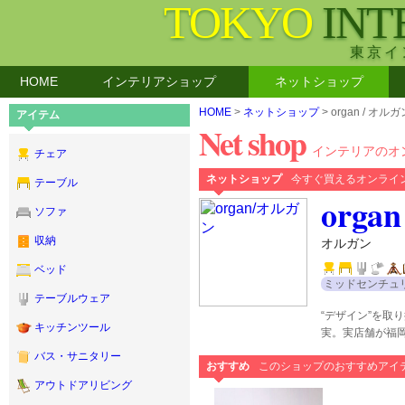
TOKYO
INT
東京イ
HOME
インテリアショップ
ネットショップ
HOME
>
ネットショップ
> organ / オルガ
アイテム
Net shop
インテリアのオ
チェア
ネットショップ
今すぐ買えるオンライ
テーブル
organ
ソファ
収納
オルガン
ベッド
ミッドセンチュ
テーブルウェア
“デザイン”を取
キッチンツール
実。実店舗が福
バス・サニタリー
おすすめ
このショップのおすすめアイ
アウトドアリビング