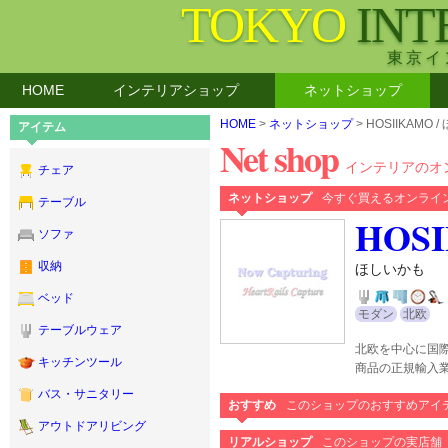
TOKYO
INT
東京イ
HOME
インテリアショップ
ネットショップ
HOME
>
ネットショップ
> HOSIIKAMO 
アイテム
Net shop
インテリアのオ
チェア
ネットショップ
今すぐ買えるオンライ
テーブル
HOS
ソファ
収納
ほしいかも
ベッド
モダン
北欧
テーブルウェア
北欧を中心に国
キッチンツール
商品の正規輸入
バス・サニタリー
おすすめ
このショップのおすすめアイ
アウトドアリビング
リアルショップ
このショップの実店舗