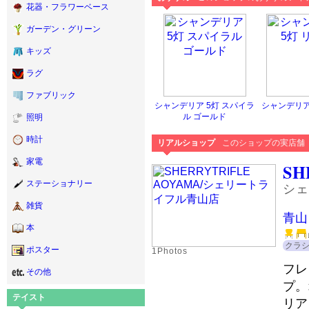
花器・フラワーベース
ガーデン・グリーン
キッズ
ラグ
ファブリック
シャンデリア 5灯 スパイラ
シャンデリア
ル ゴールド
照明
時計
リアルショップ
このショップの実店舗
家電
SH
ステーショナリー
シェ
雑貨
青山
本
クラ
ポスター
1Photos
フレ
その他
プ。
テイスト
リア