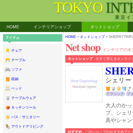
TOKYO
INT
東京イ
HOME
インテリアショップ
ネットショップ
HOME
>
ネットショップ
> SHERRYTRI
アイテム
Net shop
インテリアのオ
チェア
ネットショップ
今すぐ買えるオンライ
テーブル
SHE
ソファ
シェリー
収納
ベッド
クラシック
フ
テーブルウェア
大人のかっ
キッチンツール
プ、シェリ
バス・サニタリー
具やシャン
アウトドアリビング
おすすめ
このショップのおすすめアイ