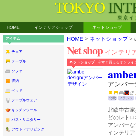
TOKYO
INT
東京イ
HOME
インテリアショップ
ネットショップ
HOME
>
ネットショップ
> 
アイテム
Net shop
インテリ
チェア
テーブル
ネットショップ
今すぐ買えるオンライ
amber
ソファ
収納
アンバー
ベッド
北欧
フランス
テーブルウェア
北欧中古家
キッチンツール
どのレトロ
バス・サニタリー
アンバーな
アウトドアリビング
インテリア