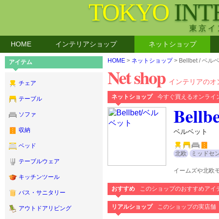
TOKYO
INT
東京イ
HOME
インテリアショップ
ネットショップ
HOME
>
ネットショップ
> Bellbet / ベ
アイテム
Net shop
インテリアのオ
チェア
ネットショップ
今すぐ買えるオンライ
テーブル
Bellbe
ソファ
収納
ベルベット
ベッド
北欧
ミッドセ
テーブルウェア
イームズや北欧
キッチンツール
おすすめ
このショップのおすすめアイ
バス・サニタリー
リアルショップ
このショップの実店舗
アウトドアリビング