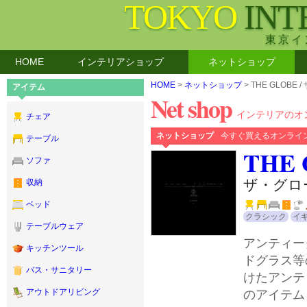
TOKYO
INT
東京イ
HOME
インテリアショップ
ネットショップ
HOME
>
ネットショップ
> THE GLOBE
アイテム
Net shop
インテリアのオ
チェア
ネットショップ
今すぐ買えるオンライ
テーブル
THE
ソファ
ザ・グロ
収納
ベッド
クラシック
イ
テーブルウェア
アンティー
キッチンツール
ドグラス等
バス・サニタリー
けたアンテ
のアイテム
アウトドアリビング