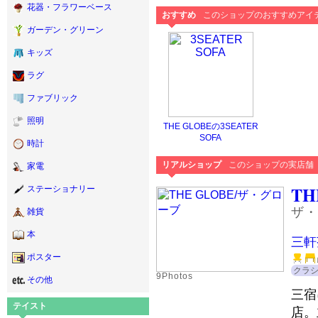
花器・フラワーベース
おすすめ
このショップのおすすめアイ
ガーデン・グリーン
キッズ
ラグ
ファブリック
照明
THE GLOBEの3SEATER
SOFA
時計
リアルショップ
このショップの実店舗
家電
TH
ステーショナリー
ザ・
雑貨
本
三軒
ポスター
クラ
9Photos
その他
三宿
テイスト
店。