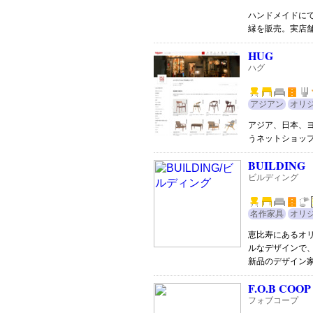
ハンドメイドに
縁を販売。実店
HUG
ハグ
アジアン
オリ
アジア、日本、
うネットショッ
BUILDING
ビルディング
名作家具
オリ
恵比寿にあるオ
ルなデザインで
新品のデザイン
F.O.B COOP
フォブコープ