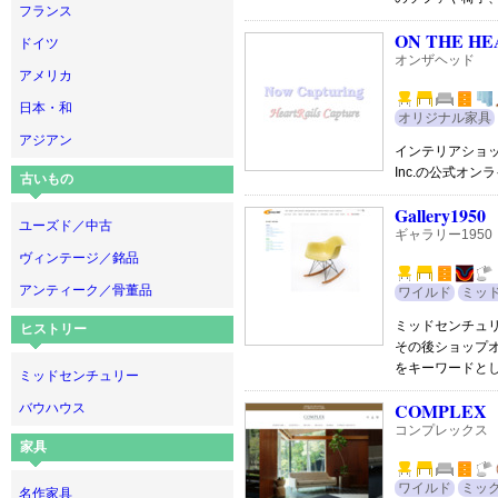
フランス
ON THE HE
ドイツ
オンザヘッド
アメリカ
日本・和
オリジナル家具
アジアン
インテリアショッ
Inc.の公式オン
古いもの
Gallery1950
ユーズド／中古
ギャラリー1950
ヴィンテージ／銘品
アンティーク／骨董品
ワイルド
ミッ
ミッドセンチュ
ヒストリー
その後ショップ
をキーワードと
ミッドセンチュリー
COMPLEX
バウハウス
コンプレックス
家具
ワイルド
ミッ
名作家具