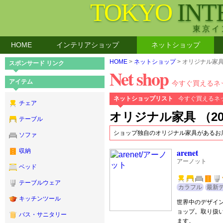
TOKYO
INT
東京イ
HOME
インテリアショップ
ネットショップ
HOME
>
ネットショップ
> オリジナル家
スポンサード リンク
Net shop
アイテム
今すぐ買えるネ
ネットショップリスト
今すぐ買えるネ
チェア
オリジナル家具 （2
テーブル
ショップ独自のオリジナル家具があるお
ソファ
arenet
収納
アーノット
ベッド
テーブルウェア
カラフル
最新
キッチンツール
世界中のデザイ
ョップ。取り扱
バス・サニタリー
ます。