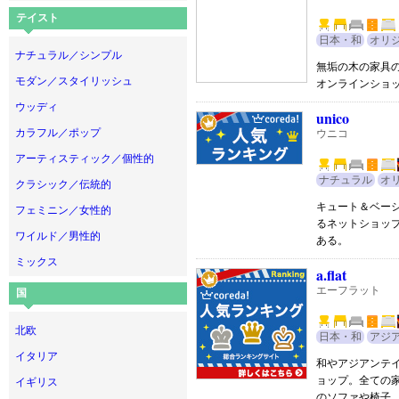
テイスト
日本・和
オリ
ナチュラル／シンプル
無垢の木の家具
モダン／スタイリッシュ
オンラインショ
ウッディ
unico
カラフル／ポップ
ウニコ
アーティスティック／個性的
ナチュラル
オ
クラシック／伝統的
キュート＆ベー
フェミニン／女性的
るネットショッ
ワイルド／男性的
ある。
ミックス
a.flat
エーフラット
国
北欧
日本・和
アジ
イタリア
和やアジアンテ
ョップ。全ての
イギリス
のソファや椅子