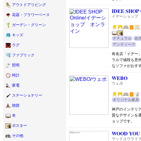
アウトドアリビング
IDEE SHOP 
花器・フラワーベース
イデーショップ
ガーデン・グリーン
キッズ
ナチュラル
名
アンティーク
ラグ
有名店「イデー
ファブリック
ラルで値段も意
照明
なソファがおす
時計
WEBO
ウェボ
家電
ステーショナリー
オリジナル家具
雑貨
神戸のインテリア
質なデザインを
本
ョップです。
ポスター
WOOD YOU
その他
ウッドユウライ